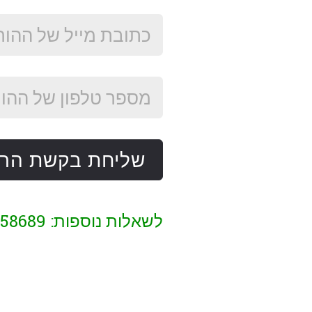
שליחת בקשת הר
לשאלות נוספות: 053-2458689 eshkar.com [שטרודל] sadna