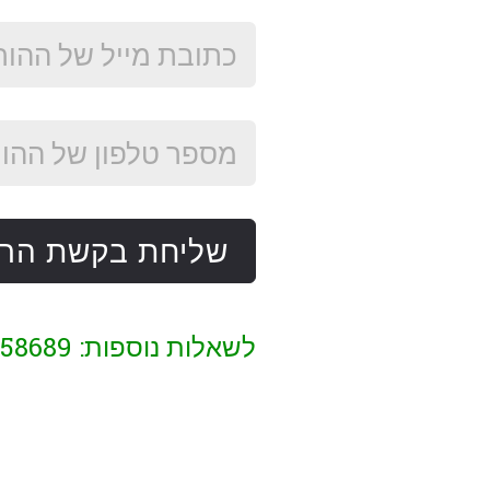
שליחת בקשת הר
לשאלות נוספות: 053-2458689 eshkar.com [שטרודל] sadna