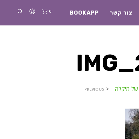
0
צור קשר
BOOKAPP
IMG_
א
של מיקלה
<
PREVIOUS
י
ן
מ
ו
צ
ר
י
ם
ב