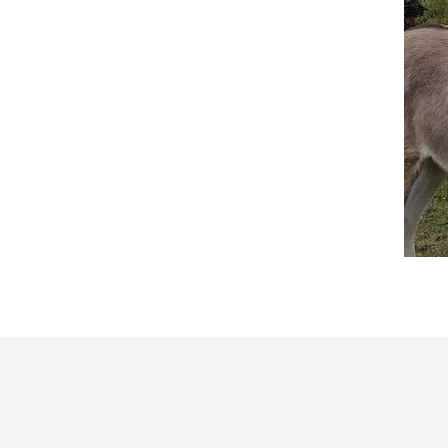
ס
ל
ה
ק
נ
י
ו
ת
.