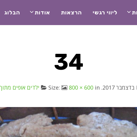
ת
ליווי רגשי
הרצאות
אודות
הבלוג
34
. Size:
in
800 × 600
ילדים אופים מתוך 