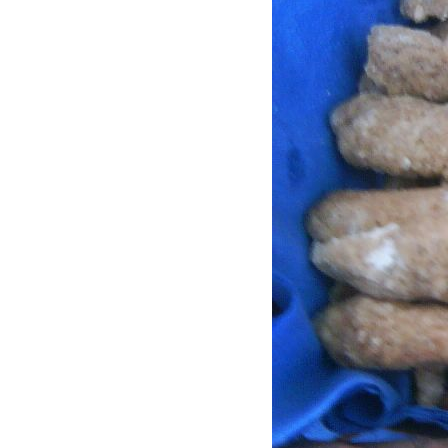
ס
ל
ה
ק
נ
י
ו
ת
.