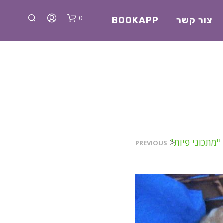
0
צור קשר
BOOKAPP
א
"מתכוני פיות"
<
PREVIOUS
י
ן
מ
ו
צ
ר
י
ם
ב