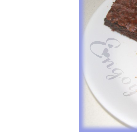
ס
ל
ה
ק
נ
י
ו
ת
.