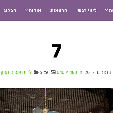
ת
ליווי רגשי
הרצאות
אודות
הבלוג
7
. Size:
in
640 × 480
ילדים אופים מתוך 