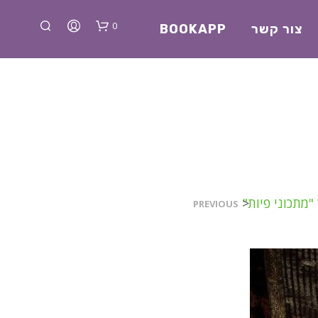
0
צור קשר
BOOKAPP
א
"מתכוני פיות"
<
PREVIOUS
י
ן
מ
ו
צ
ר
י
ם
ב