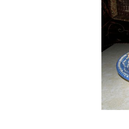
ס
ל
ה
ק
נ
י
ו
ת
.