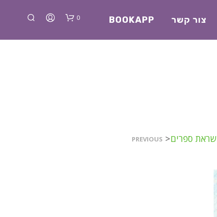
0
צור קשר
BOOKAPP
א
השראת ספרים
<
PREVIOUS
י
ן
מ
ו
צ
ר
י
ם
ב