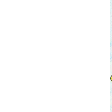
ס
ל
ה
ק
נ
י
ו
ת
.