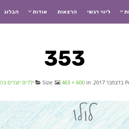
ת
ליווי רגשי
הרצאות
אודות
הבלוג
353
P
. Size:
in
463 × 600
ילדים יוצרים ב