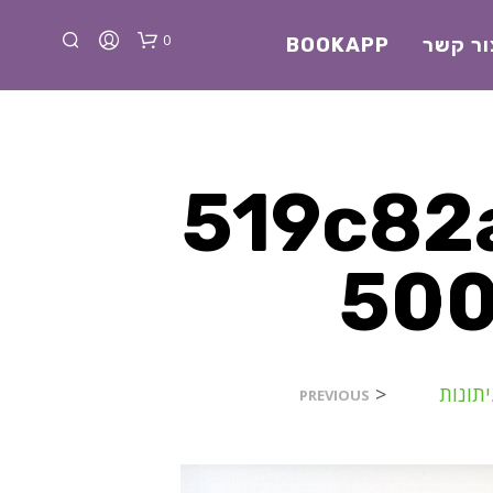
0
ור קשר
BOOKAPP
519c82
500
א
י
ן
מ
ו
תונות
<
PREVIOUS
צ
ר
י
ם
ב