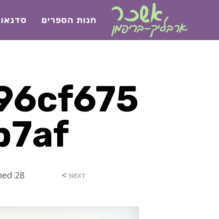
חנות הספרים
סדנאו
96cf675
b7af
>
28 בדצמבר 2017
hed
NEXT