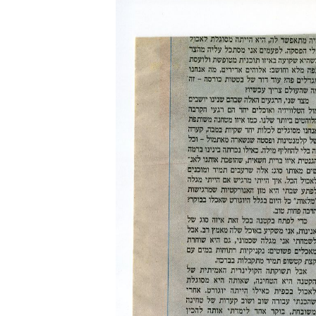
ס
ל
ה
ק
נ
י
ו
ת
.