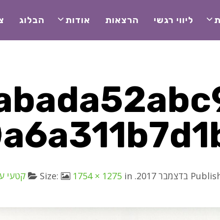
ת
ליווי רגשי
הרצאות
אודות
הבלוג
צ
abada52abc
a6a311b7d1
Publis
. Size:
in
1754 × 1275
קטעי עי