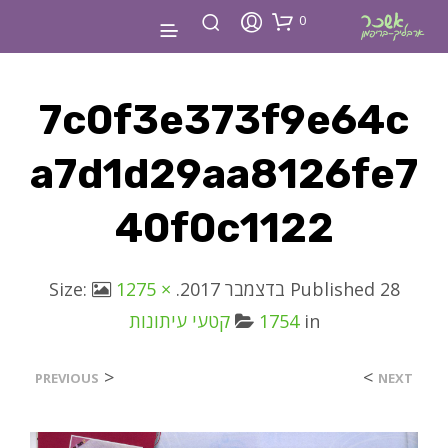
0
7c0f3e373f9e64c
A7d1d29aa8126fe7
40f0c1122
28 בדצמבר 2017
Published
. Size:
1275 ×
in
1754
קטעי עיתונות
<
>
PREVIOUS
NEXT