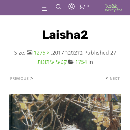
0
Laisha2
27 בדצמבר 2017
Published
. Size:
1275 ×
in
1754
קטעי עיתונות
<
>
PREVIOUS
NEXT