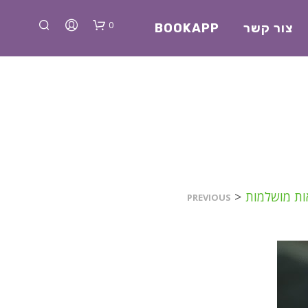
0
צור קשר
BOOKAPP
א
ות מושלמות
<
PREVIOUS
י
ן
מ
ו
צ
ר
י
ם
ב