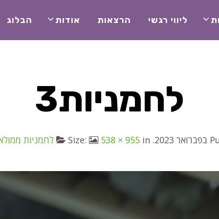
ת
ליווי רגשי
הרצאות
אודות
הבלוג
לחמניות3
P
. Size:
in
538 × 955
לחמניות ממולא