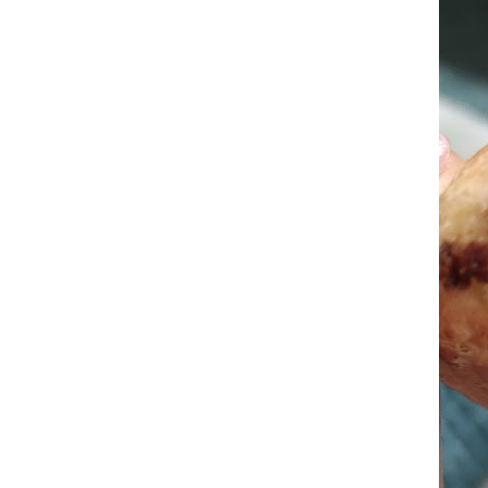
ס
ל
ה
ק
נ
י
ו
ת
.