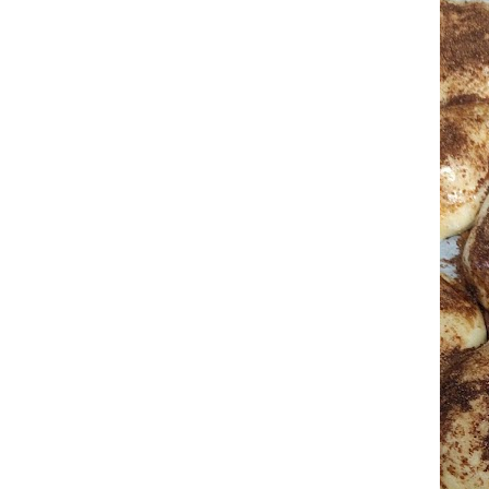
ס
ל
ה
ק
נ
י
ו
ת
.