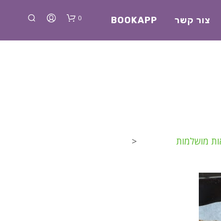
0
צור קשר
BOOKAPP
א
ות מושלמות
<
י
ן
מ
ו
צ
ר
י
ם
ב