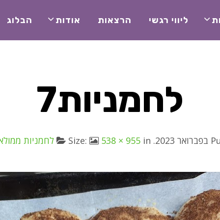
ת
ליווי רגשי
הרצאות
אודות
הבלוג
לחמניות7
P
. Size:
in
538 × 955
לחמניות ממולא