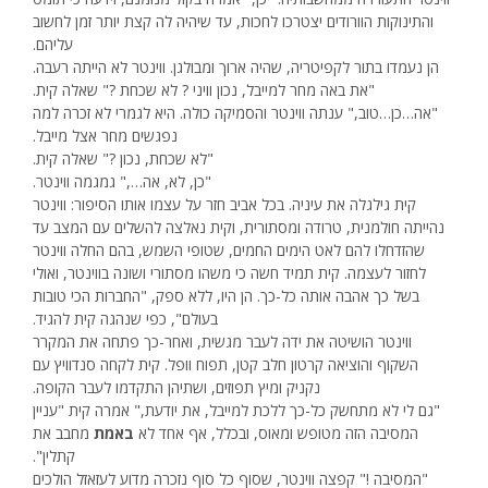
והתינוקות הוורודים יצטרכו לחכות, עד שיהיה לה קצת יותר זמן לחשוב
עליהם.
הן נעמדו בתור לקפיטריה, שהיה ארוך ומבולגן. ווינטר לא הייתה רעבה.
"את באה מחר למייבל, נכון וויני ? לא שכחת ?" שאלה קית.
"אה…כן…טוב," ענתה ווינטר והסמיקה כולה. היא לגמרי לא זכרה למה
נפגשים מחר אצל מייבל.
"לא שכחת, נכון ?" שאלה קית.
"כן, לא, אה…," גמגמה ווינטר.
קית גילגלה את עיניה. בכל אביב חזר על עצמו אותו הסיפור: ווינטר
נהייתה חולמנית, טרודה ומסתורית, וקית נאלצה להשלים עם המצב עד
שהזדחלו להם לאט הימים החמים, שטופי השמש, בהם החלה ווינטר
לחזור לעצמה. קית תמיד חשה כי משהו מסתורי ושונה בווינטר, ואולי
בשל כך אהבה אותה כל-כך. הן היו, ללא ספק, "החברות הכי טובות
בעולם", כפי שנהגה קית להגיד.
ווינטר הושיטה את ידה לעבר מגשית, ואחר-כך פתחה את המקרר
השקוף והוציאה קרטון חלב קטן, תפוח וופל. קית לקחה סנדוויץ עם
נקניק ומיץ תפוזים, ושתיהן התקדמו לעבר הקופה.
"גם לי לא מתחשק כל-כך ללכת למייבל, את יודעת," אמרה קית "עניין
המסיבה הזה מטופש ומאוס, ובכלל, אף אחד לא
באמת
מחבב את
קתלין".
"המסיבה !" קפצה ווינטר, שסוף כל סוף נזכרה מדוע לעזאזל הולכים