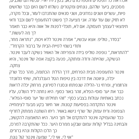
אכלו את כל הפטלים וחטפו כולם כאב בטן נ-ו-ר-א-י. עכשיו הם שוכבים,
מסכנים, ביער שלהם, גונחים ומקטרים. נשלחו לשם היום כבר שלושים
פיות, עשרים ושנים גמדונים, ושני סנאים שהתנדבו לעזור, ובכל מקרה,
לא תזיק שם עוד עזרה. אני מציעה לך פשוט להתעופף לשם וכבר ודאי
תימצאי לעצמך תעסוקה. אם לא, תוכלי לפנות אל אווה והיא כבר תאמר
לך מה לעשות."
"בסדר, טוליפ. אצא עכשיו," אמרה ווינטר ללא ויכוח, "נתראה מחר,
ותודי בשמי לפיית-הבית על ברבור הקרמל".
"להתראות," נופפה טוליפ בידה והפריחה אל האוויר נשיקה לעבר ווינטר.
הנשיקה, שהייתה ורודה ומתוקה, פגעה בקצה אפה של ווינטר, והיא
צחקה.
ווינטר התעופפה מבית הפרחים, דרך הדלת הכתומה, מהר ככל שרק
יכלה, וניווטה את דרכה בין טיפות הטל העגלגלות, שיחי הלוונדר
והרוזמרין, ופרחי נר-הלילה שנפתחו ונסגרו לסירוגין. מרחוק יכלה לראות
כבר את יער סוסי-הפלא, זוהר באור כסוף. היא נחתה ליד השלט, עליו
נכתב באותיות עגולות בצבע כסף: "זוהי תחילתו של יער סוסי-הפלא".
ווינטר התקדמה בפסיעות קטנות. אור חיוור בקע מבעד לצימחייה
הצפופה וריח עמוק של שרף נישא באוויר. ריחו השתנה ממתוק לחריף
ככל שהעמיקה ווינטר להתקדם אל תוך היער. היא התאמצה להקשיב,
והבחינה בבליל קולות עמום שבקע ממרכז היער. ככל שהתקרבה למרכז,
כך הלכו הקולות ונהיו ברורים.
"אוי לי, אוי לי," שמעה ווינטר קול גונח.