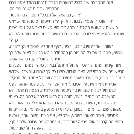
אווה התפרצה שוב בבכי. דמעותיה הגדולות זרמו במורד אפה ויצרו
מתחתיה שלולית קטנה ומלוחה.
"אווה, בבקשה, אל תבכי," הפצירה בה ווינטר.
"איך אוכל להפסיק לבכות ? א-י-ך ?" התייפחה סוסת-הפלא, "אני
חוששת שהעונש ההולם ביותר עבורי הוא פשוט לצבוע על גופי פסים
שחורים ולהפוך אותי לזברה. הרי אין דבר משפיל יותר עבור סוס-פלא, לא
כך ?"
"אווה," אמרה ווינטר בטון רציני, "אף אחד לא יהפוך אותך לזברה,
ועכשיו, ספרי לי את כל הסיפור מן ההתחלה." היא הגישה לאווה עלה רך
וריחני שתוכל לקנח בו את אפה.
אווה קינחה ופתחה: "הכל התחיל אתמול בבוקר, כאשר נפתחו ניצניהם
הראשונים של פרחי לוע הארי הגדול. כולנו כל-כך שמחנו, וחשבנו שכדאי
לחגוג. כך סוכם, כי בערב תיערך מסיבה גדולה ועל כל אחד הוטל תפקיד.
אני הייתי אחראית על הכיבוד." אווה עצרה לרגע ונשמה עמוק, לפני
שתתחיל לבכות שוב. ווינטר ליטפה את פרוותה, מנסה לנחמה. היא
המשיכה: "טיילתי לי ביער, תוהה מה כדאי לי להביא למסיבה. רציתי
משהו מיוחד, משהו בצבע נועז, משהו חדש. הגעתי לקצה היער, ולא
מצאתי שום דבר מעניין. כמובן שיכולתי להסתפק באפרסקים, אגוזים או
פטריות, אותם מצאתי בשפע, אבל לא, אני רציתי משהו אחר, ועכשיו
תראי מה קרה !" אווה פרצה שוב בבכי, וווינטר קטפה עבורה עלה נוסף,
כיוון שאפה החל שוב לנזול.