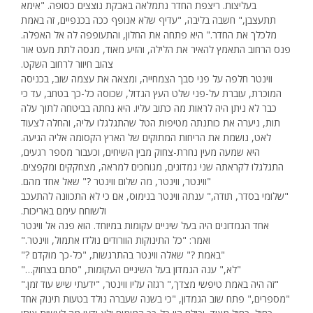
בעליצות. ריצפת החדר נתמלאה באבקת נוצצים כסופה. "אימא
תתעצבן," חשבה בליבה, "עדיף שלא אנופף ככה בכנפיים, זה באמת
מלכלך את החדר." היא פתחה את החלון, והתעופפה לה אל האפלה.
פנס הרחוב התאמץ להאיר את הלילה, והזיע מאוד, מנסה לתת מעט אור
צהוב חיוור לרחוב השקט.
ווינטר חלפה על פני סבך הצמחייה, ומצאה את עצמה שוב, בכניסה
המוכרת, עוברת על-פני שלט העץ הגדול, שכוסה כל-כך בטחב, עד כי
כבר לא ניתן היה לראות מה כתוב עליו. היא נחתה בביטחה לתוך עלה
תות, ניערה את כותנתה מטיפות הטל שהתגלגלו עליה, והחלה לצעוד
לאט, נושמת את הריחות המתוקים של הארץ הקסומה אליה הגיעה.
היא שמעה מעין נחרת-צחוק מבין השיחים, וכעבור מספר רגעים,
התגלגלו לקראתה שני גמדונים, מגוחכים למראה, מצחקקים ומקפצים.
"ווינטר, ווינטר, מה שלום ווינטר ?" שאל אחד מהם.
"שלומי בסדר, תודה," ענתה ווינטר בנימוס, אם כי לא התכוונה להתעכב
ולשוחח עימם באריכות.
אחד הגמדונים היה בעל שיניים עקומות במיוחד. הוא פנה אל ווינטר
ואמר: "כל התינוקות הוורודים נולדו אתמול, ווינטר."
"באמת ?" שאלה ווינטר בהתרגשות, "כל-כך מוקדם ?"
"לא," ענה הגמדון בעל השיניים העקומות, "סתם בצחוק…"
"זה היה באמת טיפשי מצדך," רגזה עליו ווינטר, "ידעתי שיש עוד זמן."
"מספרים," פתח שוב הגמדון, "כי בשנה שעברה נולד בטעות תינוק אחד