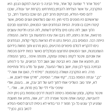
"פטל ארור !" שמעה קול אחר, ומיד הבינה כי הגיעה למקום הנכון. היא
התקרבה, עד אשר הצליחה להבחין במתרחש: בקרחת יער עגולה, שכבו
להם סוסי-הפלא, מבהיקים מרוב לובן. הם שכבו במעגל רחב, כך
שראשיהם היו מופנים כלפי חוץ. היו שם כשלושים ושנים סוסים, אשר
קיטרו וייבבו בו-זמנית. הפיות הגמדונים ושני הסנאים, התרוצצו סביבם
הלוך ושוב: לזה נתנו מים צלולים לשתות, לזה הכינו חליטת עשבים
מרפאת, את זה ניחמו, לזה ניגבו את עיניו הדומעות וכך הלאה. ההמולה
הייתה רבה. הסוסים בכו, הפיות נתנו זו לזו הוראות בקולי קולות, הגמדונים
ניסו להקריא לכולם סיפורים מרגיעים, בטון מרגש ותוך מחוות בידיהם
השמנמנות, ושני הסנאים התרוצצו מבולבלים כאשר כפות ידיהם מכסות
את אזניהם. ווינטר לקחה נשימה עמוקה, ותהתה איפה , בתוך ההמולה
הזו, תימצא את אווה. היא הביטה שוב ושוב לכל הכיוונים, עד כי לפתע
הבחינה בגוף לבן וצח, יושב בשולי המעגל, שעון על סלע גדול ומתייפח
מרה. היא התקרבה ושאלה בהססנות: "סילחי לי, האם את אווה ?"
"כן," ענתה הסוסה בבכי, "קחי אותי," הוסיפה, "וזירקי אותי לאגם, או…
לא, יותר טוב: השליכי אותי לתוך לועו של דוב ענק, או… בעצם, אולי
שיפכי עליי דלי של בוץ סרוח, או… אולי…"
ווינטר צחקה, ובזמן שהסוסה ניסתה למנות דרכים נוספות בהן ניתן יהיה
להענישה, קטעה אותה ווינטר ואמרה לה: "הו, אווה, מדוע את חושבת
שמגיע לך עונש כל-כך חמור ? הרי בודאי לא ניסית לגרום לסוסי-הפלא
לכאב בטן, נכון ?"