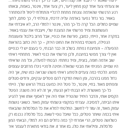
"ידעתי שאסור לי לעבור את קצה היער, אבל כל-כך רציתי משהו מיוחד…
אז צעדתי צעד אחד קטן מחוץ ליער, רק צעד אחד, ווינטר, באמת, ובאותו
רגע הרגשתי שהאדמה צונחת מתחת לרגליי והתחלתי ליפול ולהסתחרר
באוויר. בור גדול נפער באדמה עליה דרכתי, ונפלתי לי, כך סתם, לתוך
שמיים כחולים. הכל קרה כל-כך מהר, ווינטר ! למזלי הרב, לא איבדתי את
העשתונות ומיד פרשתי את המצנח שלי, וייצבתי את עצמי באוויר.
במקרה אחר, הייתי, כמובן, פורשת את כנפיי, אבל מרוב בילבול ומעוצמת
הנפילה, משכתי במהירות את החוט הירוק – כך היה כתוב בהוראות
ההפעלה – והמיצנח נפתח. בשלב זה כבר הבנתי, כי בעצם יש לי כנפיים
ואין לי צורך ממשי במיצנח, ולכן פרשתי את כנפי לאוויר. מתחתיי ראיתי
שוב אדמה חומה, בוצית, ומיד נחתתי. הבטתי למעלה, וכל מה שראיתי
היו שמיים. הפניתי את מבטי שמאלה וימינה ולפניי ניגלו מרחבים עצומים
ממש. הלכתי כמה צעדים ולפתע ראיתי משהו שנראה כמו שיח, אך היה
גדול ממנו בהרבה, ומן השיח הזדקרו להם פטלים ענקיים, ורודים-סגולים
ומפתים מאוד. בחיי, ווינטר, כל פטל היה כמעט בגודל הראש שלך. הייתי
כל-כך מאושרת. לא הבנתי לאן הגעתי, אך זה לא היה משנה: הפטל
הקסים אותי, והדבר היחיד שהטריד אותי היה איך לאסוף אותו ואיך להגיע
איתו הביתה, למסיבה. עצרתי במקומי ונשמתי עמוק מאוד. כשאני נושמת
עמוק מאוד, זה עוזר לי לחשוב. החלטתי למלא את כל הסלסלות שהבאתי
איתי בכמה שיותר פטלים, ככל שיוכל גופי לשאת. בכל סלסלה נכנסו רק
כשלושה פטלים, הרי אמרתי לך כמה גדולים הם היו. למזלי, הבאתי המון
סלסלות, ומילאתי את כולן, בזו אחר זו. את בודאי מתארת לעצמך איך