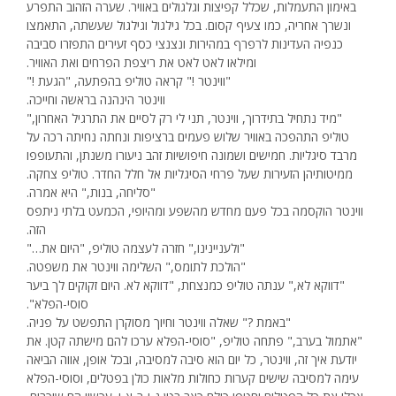
באימון התעמלות, שכלל קפיצות וגלגולים באוויר. שערה הזהוב התפרע
ונשרך אחריה, כמו צעיף קסום. בכל גילגול וגילגול שעשתה, התאמצו
כנפיה העדינות לרפרף במהירות ונצנצי כסף זעירים התפזרו סביבה
ומילאו לאט לאט את ריצפת הפרחים ואת האוויר.
"ווינטר !" קראה טוליפ בהפתעה, "הגעת !"
ווינטר הינהנה בראשה וחייכה.
"מיד נתחיל בתידרוך, ווינטר, תני לי רק לסיים את התרגיל האחרון,"
טוליפ התהפכה באוויר שלוש פעמים ברציפות ונחתה נחיתה רכה על
מרבד סיגליות. חמישים ושמונה חיפושיות זהב ניעורו משנתן, והתעופפו
ממיטותיהן הזעירות שעל פרחי הסיגליות אל חלל החדר. טוליפ צחקה.
"סליחה, בנות," היא אמרה.
ווינטר הוקסמה בכל פעם מחדש מהשפע ומהיופי, הכמעט בלתי ניתפס
הזה.
"ולעניינינו," חזרה לעצמה טוליפ, "היום את…"
"הולכת לתומס," השלימה ווינטר את משפטה.
"דווקא לא," ענתה טוליפ כמנצחת, "דווקא לא. היום זקוקים לך ביער
סוסי-הפלא".
"באמת ?" שאלה ווינטר וחיוך מסוקרן התפשט על פניה.
"אתמול בערב," פתחה טוליפ, "סוסי-הפלא ערכו להם מישתה קטן. את
יודעת איך זה, ווינטר, כל יום הוא סיבה למסיבה, ובכל אופן, אווה הביאה
עימה למסיבה שישים קערות כחולות מלאות כולן בפטלים, וסוסי-הפלא