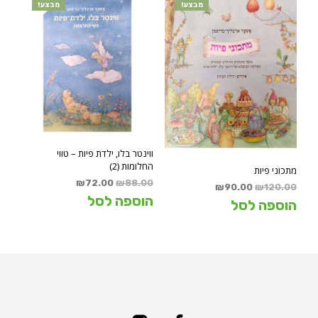
מבצע!
מבצע!
ווינטר בלו, ילדת פיות – טווי
החלומות (2)
מתכוני פיות
המחיר
המחיר
₪
72.00
₪
88.00
המחיר
המחיר
₪
90.00
₪
120.00
המקורי
הנוכחי
הוספה לסל
המקורי
הנוכחי
הוספה לסל
היה:
הוא:
היה:
הוא:
₪72.00.
₪88.00.
₪90.00.
₪120.00.