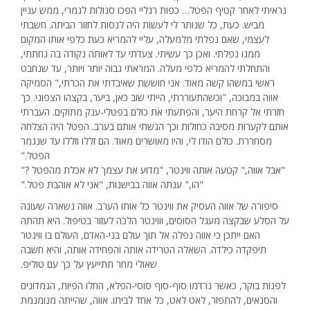
נראיתי לאחר קטיף הפטל… כפות רגליי הפכו סגולות לגמרי, ממש עניין
מביש. כעת, כל שנותר לי לעשות היה לנסות לחזור הביתה. חשבתי
לעצמי, שאם נפלתי מלמעלה, עליי להמריא כעת כלפי אותו המקום
ממנו נפלתי. ואכן כך עשיתי. צעדתי עד לאותה נקודה בה נחתתי,
והתחלתי להמריא כלפי מעלה. המראתי גבוה יותר ויותר, עד שנחבט
ראשי במשהו קשה מאוד. אני חוששת שאיבדתי את הכרתי," הסמיקה
אווה במבוכה, "וכשהתעוררתי, הייתי שוב כאן, ביער, בקצהו הצפוני. כך
חזרתי אל קרחת היער, והפתעתי את כולם בפטלי-ענק מתוקים. העברתי
אותם לקערות מסיבה כחולות וכך הגשתי אותם בערב. הפטל היה הצלחה
מסחררת. כולם הודו לי, והיו מאושרים מאוד. הם זללו וזללו עד שנגמר
הפטל."
"אבל אווה," קטעה אותה ווינטר, "מדוע את עצמך לא אכלת מהפטל ?"
"הו," ענתה אווה בבישנות, "אני לא אוהבת פטל."
סיפורה של אווה העסיק את ווינטר כל אותו הערב. אווה נשארה שעונה
על הסלע שבקצה מעגל הסוסים, וווינטר הלכה לעזור בטיפול. היא תהתה
האם ייתכן כי אווה נפלה אל תוך עולם בני-האדם, העולם בו ווינטר
תיפקדה כילדה. השאלה הטרידה אותה והפחידה אותה, והיא חשבה
שאולי מחר תתייעץ על כך עם טוליפ.
לפנות בוקר, כאשר נרדמו סוף-סוף סוסי-הפלא, החלו הפיות, הגמדונים
והסנאים, להתפזר, לאט לאט, כל אחד לביתו. אווה, שהייתה מנומנמת