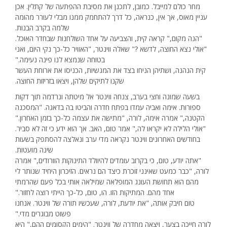
מחר כולם למייבל. כמובן, לתכנן את מסיבת ההפתעה של קתלין. אכן
עניין מאוס, אך אין, כנראה, כל דרך להתחמק ממנו מבלי לעורר מהומה
שלמה בקרב הבנות.
"הנה מקום," קראה קית, והצביעה על אחד השולחנות שבחדר האוכל.
"אולי נצא החוצה, לדשא ?" שאלה ווינטר, "האוויר כל-כך נקי היום, ואני
בטוחה שנמצא לנו פינה נעימה."
קית הנהנה, ושתיהן הניחו בצד את המגשיות, הכניסו את ארוחת העשר
שקנו לתיקים שלהן, ויצאו בזריזות החוצה.
בשעה שמונה וחצי בערב, צנחה ווינטר אל מיטתה ונרדמה תוך דקות
ספורות. אימה ואביה עמדו בפתח חדרה והביטו בה בדאגה. "המסכנה
הקטנה," אמרה אימה, לורה, "מתישה את עצמה כל-כך בזמן האחרון."
"אולי הלילה לא יקראו לה," אמר טום, האב. אך הוא ידע כי זה לא סביר.
בחודשים האחרונים ווינטר נקראה מדי ערב ונאלצה להסתפק בשעות
שינה מועטות.
"אתה יודע, טום, כי בקרוב עומדים להיוולד התינוקות הוורודים," אמרה
לורה, "כבר כמעט שאינני זוכרת כיצד הם נראים. הזיכרון היחיד שנותר לי
מהם הוא תחושת העונג המופלאה שמילאה אותי בכל פעם שהרמתי
אחד מהם. המתיקות הזו. הו, טום, כל-כך הייתי רוצה לחזור."
טום חיבק אותה, "את יודעת, לורה, שעכשיו תורה של ווינטר. אנחנו
פשוט מבוגרים מדי."
לורה חייכה בצער, ויצאה מחדרה של ווינטר. "הימים הקסומים ההם," היא