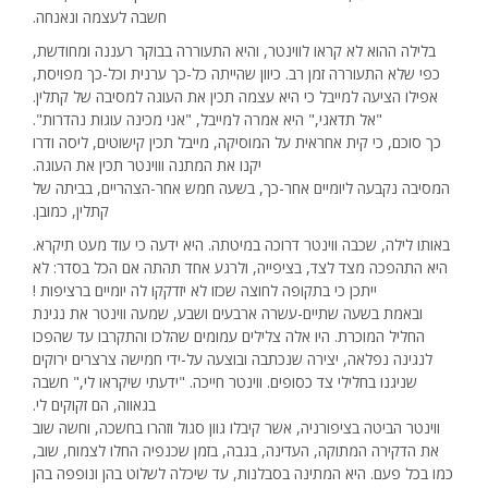
חשבה לעצמה ונאנחה.
בלילה ההוא לא קראו לווינטר, והיא התעוררה בבוקר רעננה ומחודשת,
כפי שלא התעוררה זמן רב. כיוון שהייתה כל-כך ערנית וכל-כך מפויסת,
אפילו הציעה למייבל כי היא עצמה תכין את העוגה למסיבה של קתלין.
"אל תדאגי," היא אמרה למייבל, "אני מכינה עוגות נהדרות".
כך סוכם, כי קית אחראית על המוסיקה, מייבל תכין קישוטים, ליסה ודרו
יקנו את המתנה וווינטר תכין את העוגה.
המסיבה נקבעה ליומיים אחר-כך, בשעה חמש אחר-הצהריים, בביתה של
קתלין, כמובן.
באותו לילה, שכבה ווינטר דרוכה במיטתה. היא ידעה כי עוד מעט תיקרא.
היא התהפכה מצד לצד, בציפייה, ולרגע אחד תהתה אם הכל בסדר: לא
ייתכן כי בתקופה לחוצה שכזו לא יזדקקו לה יומיים ברציפות !
ובאמת בשעה שתיים-עשרה ארבעים ושבע, שמעה ווינטר את נגינת
החליל המוכרת. היו אלה צלילים עמומים שהלכו והתקרבו עד שהפכו
לנגינה נפלאה, יצירה שנכתבה ובוצעה על-ידי חמישה צרצרים ירוקים
שניגנו בחלילי צד כסופים. ווינטר חייכה. "ידעתי שיקראו לי," חשבה
בגאווה, הם זקוקים לי.
ווינטר הביטה בציפורניה, אשר קיבלו גוון סגול וזהרו בחשכה, וחשה שוב
את הדקירה המתוקה, העדינה, בגבה, בזמן שכנפיה החלו לצמוח, שוב,
כמו בכל פעם. היא המתינה בסבלנות, עד שיכלה לשלוט בהן ונופפה בהן