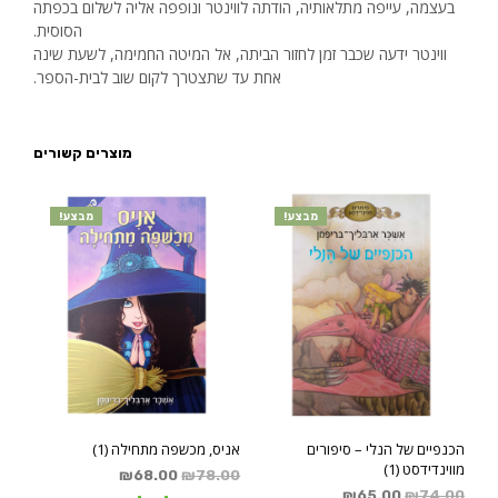
בעצמה, עייפה מתלאותיה, הודתה לווינטר ונופפה אליה לשלום בכפתה
הסוסית.
ווינטר ידעה שכבר זמן לחזור הביתה, אל המיטה החמימה, לשעת שינה
אחת עד שתצטרך לקום שוב לבית-הספר.
מוצרים קשורים
מבצע!
מבצע!
הכנפיים של הנלי – סיפורים
אניס, מכשפה מתחילה (1)
מווינדידסט (1)
המחיר
המחיר
₪
68.00
₪
78.00
המחיר
המחיר
74.00
₪
65.00
₪
המקורי
הנוכחי