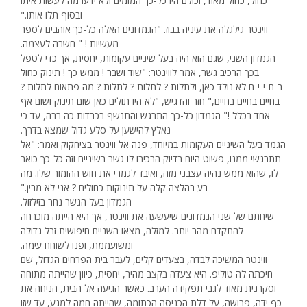
כחול, כחול מאוד, וכולם היו כל-כך המומים ולא ידעו מה לעשות איתו
ובסוף תלו אותו."
ווינטר גילגלה את עיניה בבוז. "הגמדונים האלה כל-כך אוהבים לספר
מעשיות ! " חשבה לעצמה.
הגמדון השני, שגם הוא היה בעל שיניים עקומות, יחסית, אך כדי לטפל
בכך הרכיב גשר, אמר לווינטר: "שוד ושבר ! ממש כך ! תינוק כחול
ב-ח-י-י-ם לא נולד כאן, ולתלות ? לתלות ? לתלות ? מה פתאום לתלות ?
בחיים בחיים בחיים," חזר והדגיש, "לא היו תולים כאן שום תינוק ושום אף
אחד בכלל !" הגמדון כל-כך התרגש והתנשף בכבדות כה רבה, עד כי
נאלץ להישען על סלע גדול שמצא בדרך.
הגמד בעל השיניים העקומות במיוחד, פנה אל ווינטר בציחקוק ואמר: "אל
תתרגשי ממנו, פשוט היום בדיוק הרכיבו לו גשר בשיניים וזה כל-כך כואב
לו, שהוא ממש נהיה עצבני מזה, ואיבד לגמרי את חוש ההומור שלו. מה
רע בהלצה קלה על תינוקות כחולים ? אני לא מבין."
הגמדון בעל הגשר נחר בזילזול.
שיחתם של שני הגמדונים שיעשעה את ווינטר, אך היא הייתה מוכרחה
להתקדם מהר יותר. למזלה, מצאו השניים חיפושית זבל גדולה
ומשועממת, ופנו לשוחח עימה.
ווינטר המשיכה לבדה, בצעדים קלים, לעבר בית הפרחים הגדול, שם
חיכתה לה טוליפ. היא צעדה בקצב מהיר, יחסית, כיוון שהייתה מתוחה
וסקרנית מאוד לגבי תפקידה הערב. כאשר הגיעה אל הבית, הניחה את
כף ידה, פרושה, על דלת הכניסה הכתומה, שהייתה חמה למגע, עד שזו