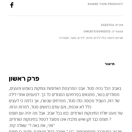
SHARE THIS PRODUCT
מק"ט:
3622756
קטגוריה:
UNCATEGORIZED
תגיות:
ווינטר בלו ילדת-פיות
,
ילדים
,
נוער
,
פנטזיה
תיאור
פרק ראשון
באביב הכל נהיה סגול. אבני המרצפת האדומות צוחקות בשמש והעצים,
מסודרים בטור, מתגאים בפרחיהם הסגולים כל כך. לפעמים אחרי לילה
של רוח, השביל מכוסה כולו סגול, מפרחים שנשרו, אך נדמה כי לעצים
כלל לא אכפת, והם עודם גדושים סגול, למרות הרוח.
עוד מעט יוולדו התינוקות הוורודים. כמו בכל אביב. אבל מה יהיה עם תומס
? תומס כבר זקן ואיש מלבדו אינו מסוגל לטפל בתינוקות הוורודים.
"וויני, את באה ?" שאלה קית.
ווינטר התעוררה ממחשבותיה. "כן," אמרה בקול מנומנם, וידעה כי תומס