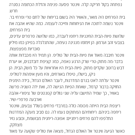
נפתחה בקול חריקה קלה. ווינטר פסעה פנימה והדלת הכתומה נסגרה
חרש.
בית הפרחים היה מואר, והאוויר היה בשום בריחות של לחם טרי ופרחי בר.
ווינטר נשמה לתוכה את הניחוחות וחייכה לעצמה. כמה שהיא אהבה את
בית הפרחים.
שלושת פיות-הבית החינניות ריחפו לעברה, כמו שלושה פרפרים עדינים,
בצבעי זהב וערמון. הן זימזמו מנגינה נעימה, שהתגלגלה בפיהן כמו מיליון
סוכריות מפצפצות.
ווינטר חיבבה מאוד את פיות-הבית של טוליפ. הן תמיד היו מכבדות אותה
בדבר-מה מתוק-טרי שרק הרגע נאפה, כמו: קציפת דובדבנים, או יערת
דבש ברוטב שקדים מתוק. פיות-הבית היו אחראיות על כל משק הבית. הן
ניקו, בישלו, טיפלו באורחים, והיו מעין אימהות לטוליפ.
ווינטר עלתה לאט בגרם המדרגות, לעבר האולם הגדול, בידה הימנית
החזיקה ברבור קרמל, שאחת הפיות הגישה לה, ואת ידה השניה פרשה
באוויר, כך שמיד התישבו עליה שני גוזלים קטנטנים של ציפורי-אהבה
וארבעה פרפרי-שיר.
ריצפת הבית הייתה מכוסה כולה במרבדי פרחים בשלל צבעים, וווינטר
ריחפה ביניהם. ריחותיהם המתוקים נעמו לה. גם סביב מעקה המדרגות
התלפפו להם פרחים ריחניים: אפונה-ריחנית מבושמת, וכובע נזיר
מצחקק.
כאשר הגיעה ווינטר אל האולם הגדול, מצאה את טוליפ שקועה עד מאוד