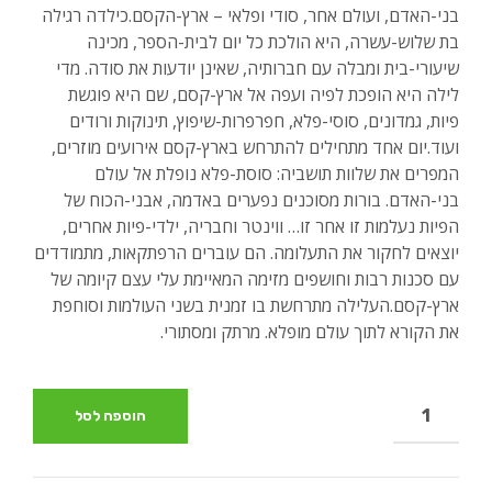
היה:
הוא:
בני-האדם, ועולם אחר, סודי ופלאי – ארץ-הקסם.כילדה רגילה
בת שלוש-עשרה, היא הולכת כל יום לבית-הספר, מכינה
₪72.00.
₪88.00.
שיעורי-בית ומבלה עם חברותיה, שאינן יודעות את סודה. מדי
לילה היא הופכת לפיה ועפה אל ארץ-קסם, שם היא פוגשת
פיות, גמדונים, סוסי-פלא, חפרפרות-שיפוץ, תינוקות ורודים
ועוד.יום אחד מתחילים להתרחש בארץ-קסם אירועים מוזרים,
המפרים את שלוות תושביה: סוסת-פלא נופלת אל עולם
בני-האדם. בורות מסוכנים נפערים באדמה, אבני-הכוח של
הפיות נעלמות זו אחר זו… ווינטר וחבריה, ילדי-פיות אחרים,
יוצאים לחקור את התעלומה. הם עוברים הרפתקאות, מתמודדים
עם סכנות רבות וחושפים מזימה המאיימת עלי עצם קיומה של
ארץ-קסם.העלילה מתרחשת בו זמנית בשני העולמות וסוחפת
את הקורא לתוך עולם מופלא. מרתק ומסתורי.
הוספה לסל