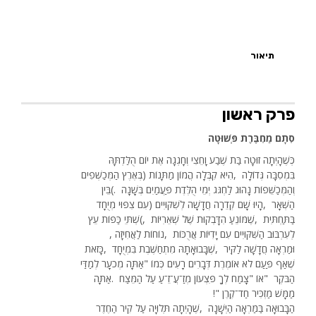
תיאור
פרק ראשון
סְתָם
מַחְבֶּרֶת
פְּשׁוּטָה
כְּשֶׁהָיְתָה זוּטָה בַּת שֶׁבַע וָחֵצִי וְחָגְגָה אֶת יוֹם הֻלַּדְתָּהּ
בִּמְסִבָּה גְּדוֹלָה
,
הִיא קִבְּלָה הֲמוֹן מַתָּנוֹת
)
בְּאֶרֶץ הַמְּכַשְּׁפִים
וְהַמְּכַשֵּׁפוֹת נָהוּג לַחְגֹּג יְמֵי הֻלֶּדֶת פַּעֲמַיִם בְּשָׁנָה
(.
בֵּין
הַשְּׁאָר
,
הָיוּ שָׁם קְדֵרָה חֲדָשָׁה לְשִׁקּוּיִים
)
עִם צִפּוּי מְיֻחָד
בַּתַּחְתִּית
,
שֶׁמּוֹנֵעַ הִדָּבְקוּת שֶׁל שְׁאֵרִיּוֹת
(,
שְׁתֵּי כַּפּוֹת עֵץ
לְעִרְבּוּב הַשִּׁקּוּיִים עִם יָדִיּוֹת אֲרֻכּוֹת
,
נוֹחוֹת לַאֲחִיזָה
,
וּמַרְאָה חֲדָשָׁה לַקִּיר
,
שֶׁבָּבוּאָתָהּ מִתְחַשֶּׁבֶת בִּמְיֻחָד
,
כָּזֹאת
שֶׁאַף פַּעַם לֹא אוֹמֶרֶת דְּבָרִים רָעִים כְּמוֹ
"
אַתָּה מְכֹעָר לְמַדַּי
הַבֹּקֶר
"
אוֹ
"
צָמַח לְךָ פִּצְעוֹן מְזַ־עֲ־זֵ־עַ עַל הַמֵּצַח
.
אַתָּה
מַמָּשׁ מַזְכִּיר חַד־קֶרֶן
!"
הַבָּבוּאָה בַּמַּרְאָה הַיְּשָׁנָה
,
שֶׁהָיְתָה תְּלוּיָה עַל קִיר הַחֶדֶר