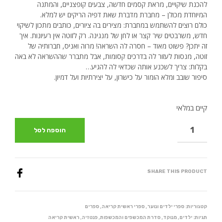
היה:
הוא:
להכנת שיקויים, מראת קסמים חדשה, צבעים קופצניים, והמתנה
המיוחדת מכולן – מחברת מדברת שאת דפיה הריקים יש למלא.
₪65.00.
₪74.00.
כולם רוצים להשתמש במחברת: מצירים בה ציורים, כותבים מתכון לשיקוי
חדש, משרבטים שיר קצר או לחן של מנגינה. רק לזוטה אין רעיונות. איך
זה יתכן? פשוט מאוד – חסרה לה השראה! מרוה ואניס, חברותיה של
זוטה, מנסות לעזור לה בדרכים קסומות, אבל מתברר שההשראה לא באה
בקלות: צריך לשכנע אותה שכדאי לה להגיע…
סיפור שובב ומלא הומור על כישרון, על יצירתיות ועל דמיון.
קיים במלאי
הוספה לסל
SHARE THIS PRODUCT
קטגוריות:
ספרי ילדים ונוער
,
ספרי ראשית קריאה
,
ספרים
תגיות:
ילדים
,
מנוקד
,
סדרת המכשפים והמכשפות
,
פנטזיה
,
ראשית קריאה