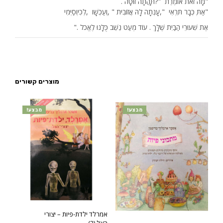
"
מָה זֹאת אוֹמֶרֶת
?"
תָּהֲתָה זוּטָה
.
"
אַתְּ כְּבָר תִּרְאִי
,"
עָנְתָה לָהּ אֲזוֹבִית
, "
וְעַכְשָׁו
,
לְכִיוְסַיְּמִי
אֶת
שִׁעוּרֵי
הַבַּיִת
שֶׁלָּךְ
.
עוֹד
מְעַט
נֵשֵׁב
כֻּלָּנוּ
לֶאֱכֹל
."
מוצרים קשורים
מבצע!
מבצע!
אמרלד ילדת-פיות – יצורי