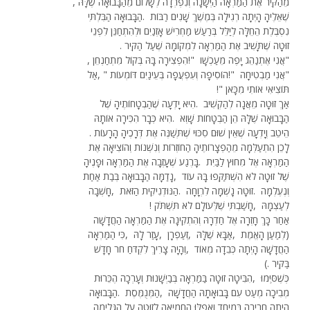
מֵהַקִּיר אֶת הַמַּרְאָה הַיְּשָׁנָה וְנִפְרְדָה לְשָׁלוֹם מֵהַבָּבוּאָה שֶׁלָּהּ
,
שֶׁאֵלֶיהָ הָיְתָה רְגִילָה בְּמֶשֶׁךְ שָׁנִים רַבּוֹת
.
הַבָּבוּאָה הַבִּלְתִּי
נִסְבֶּלֶת הֵחֵלָּה לְיַלֵּל בְּרַעַשׁ מַחְרִישׁ אָזְנַיִם וּלְהִתְחַנֵּן לִפְנֵי
זוּטָה שֶׁתָּשִׁיב אֶת הַמַּרְאָה לִמְקוֹמָהּ שֶׁעַל הַקִּיר
.
"
אֲנִי אֶתְנַהֵג יָפֶה מֵעַכְשָׁו
!"
הִפְצִירָה בָּהּ בְּקוֹל מִתְחַנְחֵן
,
"
אֲנִי מַבְטִיחָה
!"
הוֹסִיפָה וְעִפְעֲפָה בְּעֵינַיִם דּוֹמְעוֹת
, "
אַל
תּוֹצִיאִי אוֹתִי מִכָּאן
!"
אַךְ זוּטָה מֵאֲנָה לְהַקְשִׁיב
.
הִיא יָדְעָה שֶׁהַבְטָחוֹתֶיהָ שֶׁל
הַבָּבוּאָה שֶׁלָּהּ הֵן הַבְטָחוֹת שָׁוְא
.
הִיא כְּבָר הִכִּירָה אוֹתָהּ
הֵיטֵב וְיָדְעָה שֶׁאֵין שׁוּם סִכּוּי שֶׁתְּשַׁנֶּה אֶת דְּרָכֶיהָ הָרָעוֹת
.
לָכֵן הִתְעַלְּמָה מֵהַפְצָרוֹתֶיהָ הַחוֹזְרוֹת וְנִשְׁנוֹת וְהוֹצִיאָה אֶת
הַמַּרְאָה אֶל מִחוּץ לַבַּיִת
.
בָּרֶגַע שֶׁעָזְבָה אֶת הַמַּרְאָה וּפָנֶיהָ
שֶׁל זוּטָה לֹא הִשְׁתַּקְּפוּ בָּהּ עוֹד
,
נָדַמָּה הַבָּבוּאָה בְּבַת אַחַת
וְנֶעֶלְמָה
.
זוּטָה נָשְׁמָה לִרְוָחָה
.
הַנּוּדְנִיקִית הַזֹּאת
,
חָשְׁבָה
לְעַצְמָהּ
,
חָשַׁבְתִּי שֶׁלְּעוֹלָם לֹא תִּשְׁתֹּק
!
אַחַר כָּךְ חָזְרָה אֶל חַדְרָהּ וְהִתְקִינָה אֶת הַמַּרְאָה הַחֲדָשָׁה
)
לְמַעַן הָאֱמֶת
,
אַבָּא שֶׁלָּהּ
,
זְעַפְרָן
,
עָזַר לָהּ
,
כִּי הַמַּרְאָה
הַחֲדָשָׁה הָיְתָה כְּבֵדָה מְאוֹד
,
וְהָיָה צָרִיךְ לִקְדֹּחַ חֹר חָדָשׁ
בַּקִּיר
(.
כְּשֶׁסִּיְּמוּ
,
הִבִּיטָה זוּטָה בַּמַּרְאָה בְּבַיְשָׁנוּת וְעָרְכָה הֶכֵּרוּת
מְבִיכָה מְעַט עִם בָּבוּאָתָהּ הַחֲדָשָׁה
,
הַמְּנֻמֶּסֶת
.
הַבָּבוּאָה
הָיְתָה חֲבִיבָה בִּמְיֻחָד וַאֲפִלּוּ הֶחְמִיאָה לְזוּטָה עַל הַגְּלִימָה