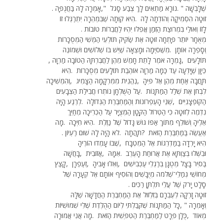
שֶׁלָּבְשָׁה
. "
נוֹרָא מַתְאִים לָךְ צֶבַע סָגֹל
,"
אָמְרָה לָהּ בַּחֲנֻפָּה
.
זוּטָה הִסְמִיקָה וְהוֹדְתָה לָהּ
.
הִיא קִוְּתָה שֶׁבִּמְהֵרָה יִתְרַגְּלוּ זוֹ
לָזוֹ וְאוּלַי בִּמְרוּצַת הַזְּמַן אֲפִלּוּ יִהְיוּ לַחֲבֵרוֹת טוֹבוֹת
.
מְאֻחָר יוֹתֵר פָּתְחָה זוּטָה אֶת שַׂקִּיק תּוֹלְעֵי הַמֶּשִׁי הַמְּסֻכָּרוֹת
וְסָפְרָה אוֹתָן
.
מִשֶּׁסִּיְּמָה וּמָצְאָה שֶׁיֵּשׁ בּוֹ שְׁלוֹשִׁים וּשְׁמוֹנֶה
תּוֹלָעִים
,
גָּמְרָה אמֶֹר לָתֵת חָמֵשׁ מֵהֶן לַחֲבֶרְתָּהּ הַטּוֹבָה מַרְוָה
,
כֵּיוָן שֶׁיָּדְעָה עַד כַּמָּה מַרְוָה אוֹהֶבֶת תּוֹלָעִים מְסֻכָּרוֹת
.
הִיא
תָּחֲבָה אַחַת מֵהֶן אֶל פִּיהָ
,
נֶהֱנֵית מִמִּרְקָמָהּ הַצָּמִיג
,
וְהִמְשִׁיכָה
לִבְחןֹ אֶת שְׁלַל הַמַּתָּנוֹת
.
עַל הַשֻּׁלְחָן נוֹתְרוּ חֲבִילַת הַצְּבָעִים
הַקּוֹפְצָנִיִּים
,
שְׁנֵי הָעֶפְרוֹנוֹת וְהַמַּחְבֶּרֶת הַגְּדוֹלָה
.
לְרֶגַע הָיָה
נִדְמֶה לְזוּטָה כִּי הַטְּרוֹל הַקָּטָן הַמְּצֻיָּר עַל הַכְּרִיכָה מְחַיֵּךְ
אֵלֶיהָ וְשׁוֹלֵף מִתּוֹךְ אַפּוֹ גּוּשׁ גָּדוֹל שֶׁל נַזֶּלֶת
.
הִיא חִיְּכָה
.
מָה
אֶעֱשֶׂה בַּמַּחְבֶּרֶת הַזֹּאת
?
תָּהֲתָה
.
לֹא הָיָה לָהּ שׁוּם רַעְיוֹן
.
הִיא יָרְדָה בַּמַּדְרֵגוֹת אֶל הַמִּטְבָּח
,
שֶׁבּוֹ עָמְדוּ הוֹרֶיהָ
וּבִשְּׁלוּ בְּצַוְתָּא אֶת אֲרוּחַת הָעֶרֶב
.
אִמָּהּ
,
אֲזוֹבִית
,
בָּחֲשָׁה
בַּסִּיר בָּצָל מְטֻגָּן בְּרַגְלֵי עַכְּבִישִׁים
,
וְאִלּוּ אָבִיהָ
,
זְעַפְרָן
,
קָצַץ
מְחוֹשֵׁי גְּמַלֵּי־שְׁלֹמֹה מְיֻבָּשִׁים וְהוֹסִיף אוֹתָם אֶל קְעָרָה שֶׁל
סָלָט יָרֹק שֶׁל עֲלֵי תִּלְתָּן רַכִּים
.
זוּטָה זָרְקָה לְעֶבְרָם בְּזִלְזוּל אֶת הַמַּחְבֶּרֶת הַחֲדָשָׁה שֶׁלָּהּ
וְאָמְרָה
, "
כָּל הַמַּתָּנוֹת שֶׁקִּבַּלְתִּי לְיוֹם הַהֻלֶּדֶת שֶׁלִּי שִׁמּוּשִׁיּוֹת
מְאוֹד
,
כֻּלָּן פְּרָט לַמַּחְבֶּרֶת הַטִּפְּשִׁית הַזֹּאת
.
מָה אֲנִי אֲמוּרָה