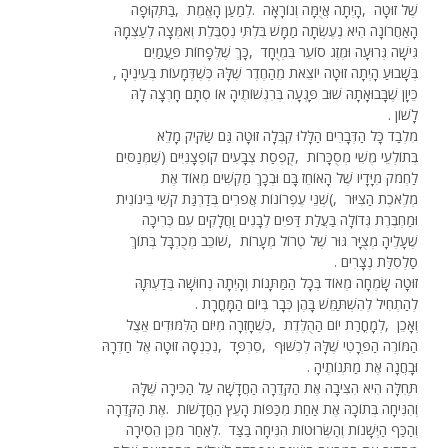
שֶׁל זוּטָה
,
הָיְתָה אֲיֻמָּה וְנוֹרָאָה
.
לְמַעַן הָאֱמֶת
,
בַּתְּקוּפָה
הָאַחֲרוֹנָה הִיא נֶעֶשְׂתָה מַמָּשׁ בִּלְתִּי נִסְבֶּלֶת וְאִמְּצָה לְעַצְמָהּ
גִּישָׁה גְּרוּעָה וּמֶזֶג סוֹעֵר בִּמְיֻחָד
,
כָּךְ שֶׁלְּפָחוֹת פַּעֲמַיִם
בְּשָׁבוּעַ הָיְתָה זוּטָה יוֹצֵאת מֵהַחֶדֶר שֶׁלָּהּ כְּשֶׁדְּמָעוֹת בְּעֵינֶיהָ
,
כֵּיוָן שֶׁבָּבוּאָתָהּ שׁוּב פָּגְעָה בְּרִגְשׁוֹתֶיהָ אוֹ סְתָם חָרְצָה לָהּ
לָשׁוֹן
.
מִלְבַד כָּל הַדְּבָרִים הַלָּלוּ קִבְּלָה זוּטָה גַּם שַׂקִּיק מָלֵא
בְּתוֹלְעֵי מֶשִׁי מְסֻכָּרוֹת
,
קֻפְסַת צְבָעִים קוֹפְצָנִיִּים
)
שֶׁמְּנַסִּים
לַחְמֹק מִיָּדָיו שֶׁל הָאוֹחֵז בָּם וּבְכָךְ מַקְשִׁים מְאוֹד אֶת
מְלֶאכֶת הַצִּיּוּר
(,
שְׁנֵי עֶפְרוֹנוֹת אֲפֹרִים בְּדַרְגַּת קשִׁי בֵּינוֹנִית
וּמַחְבֶּרֶת גְּדוֹלָה בַּעֲלַת דַּפִּים לְבָנִים וַחֲלָקִים עִם כְּרִיכָה
שֶׁעָלֶיהָ מְצֻיָּר גּוּר שֶׁל טְרוֹל מְעָרוֹת
,
שׁוֹכֵב מְכֻרְבָּל בְּתוֹךְ
סַלְסִלַּת נְצָרִים
.
זוּטָה שָׂמְחָה מְאוֹד בְּכָל הַמַּתָּנוֹת וְהָיְתָה נְחוּשָׁה בְּדַעְתָּהּ
לְהַתְחִיל לְהִשְׁתַּמֵּשׁ בָּהֶן כְּבָר בְּיוֹם הַמָּחֳרָת
.
וְאָכֵן
,
לְמָחֳרַת יוֹם הַהֻלֶּדֶת
,
כְּשֶׁחָזְרָה מִיּוֹם הַלִּמּוּדִים אֵצֶל
הַמּוֹרֶה הַפְּרָטִי שֶׁלָּהּ לְכִשּׁוּף
,
סִרְפָּד
,
נִכְנְסָה זוּטָה אֶל חַדְרָהּ
וּבָחֲנָה אֶת מַתְּנוֹתֶיהָ
.
תְּחִלָּה הִיא הִצִּיבָה אֶת הַקְּדֵרָה הַחֲדָשָׁה עַל הַכִּירָה שֶׁלָּהּ
וְהִנִּיחָה בְּתוֹכָהּ אֶת אַחַת מִכַּפּוֹת הָעֵץ הַחֲדָשׁוֹת
.
אֶת הַקְּדֵרָה
וְהַכַּף הַיְּשָׁנוֹת וְהַשְּׂרוּטוֹת הִנִּיחָה בַּצַּד
.
לְאַחַר מִכֵּן הֵסִירָה