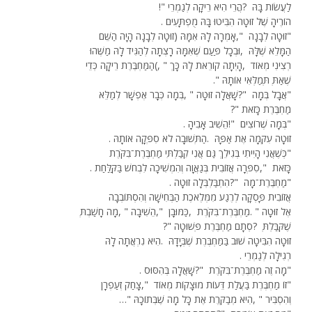
לַעֲשׂוֹת בָּהּ
?
הֲרֵי הִיא רֵיקָה לְגַמְרֵי
!"
הוֹרֶיהָ שֶׁל זוּטָה הִבִּיטוּ בָּהּ מֻפְתָּעִים
.
"
זוּטָה לְבָנָה
,"
אָמְרָה לָהּ אִמָּהּ
)
זוּטָה לְבָנָה הָיָה הַשֵּׁם
הַמָּלֵא שֶׁלָּהּ
,
וּבְכָל פַּעַם שֶׁאִמָּהּ רָצְתָה לְהַגִּיד לָהּ מַשֶּׁהוּ
רְצִינִי מְאוֹד
,
הָיְתָה קוֹרֵאת לָהּ כָּךְ
(, "
הַמַּחְבֶּרֶת רֵיקָה כְּדֵי
שֶׁאַתְּ תְּמַלְּאִי אוֹתָהּ
."
"
אֲבָל בְּמָה
?"
שָׁאֲלָה זוּטָה
, "
בְּמָה כְּבָר אֶפְשָׁר לְמַלֵּא
מַחְבֶּרֶת כָּזֹאת
?"
"
בְּמָה שֶׁרוֹצִים
!"
הֵשִׁיב אָבִיהָ
.
זוּטָה עִקְּמָה אֶת אַפָּהּ
.
הַתְּשׁוּבָה לֹא סִפְּקָה אוֹתָהּ
.
"
כְּשֶׁאֲנִי הָיִיתִי בְּגִילֵךְ גַּם אֲנִי קִבַּלְתִּי מַחְבֶּרֶת־בִּקֹּרֶת
כָּזֹאת
,"
סִפְּרָה אֲזוֹבִית בְּגַאֲוָה וְהִמְשִׁיכָה לִבְחשׁ בַּקַּלַּחַת
.
"
מַחְבֶּרֶת־מָה
?"
הִתְבַּלְבְּלָה זוּטָה
.
אֲזוֹבִית פָּסְקָה לְרֶגַע מִמְּלֶאכֶת הַבְּחִישָׁה וְהִסְתּוֹבְבָה
אֶל זוּטָה
. "
מַחְבֶּרֶת־בִּקֹּרֶת
,
כַּמּוּבָן
,"
הֵשִׁיבָה
, "
מָה חָשַׁבְתְּ
שֶׁקִּבַּלְתְּ
?
סְתָם מַחְבֶּרֶת פְּשׁוּטָה
?"
זוּטָה הִבִּיטָה שׁוּב בַּמַּחְבֶּרֶת שֶׁבְּיָדָהּ
.
הִיא נִרְאֲתָה לָהּ
רְגִילָה לְגַמְרֵי
.
"
מָה זֶה מַחְבֶּרֶת־בִּקֹּרֶת
?"
שָׁאֲלָה בְּהִסּוּס
.
"
זוֹ מַחְבֶּרֶת בַּעֲלַת דֵּעוֹת מוּצָקוֹת מְאוֹד
,"
צָחַק זְעַפְרָן
וְהִסְבִּיר
, "
הִיא מְבַקֶּרֶת אֶת כָּל מָה שֶׁבְּתוֹכָהּ
…"