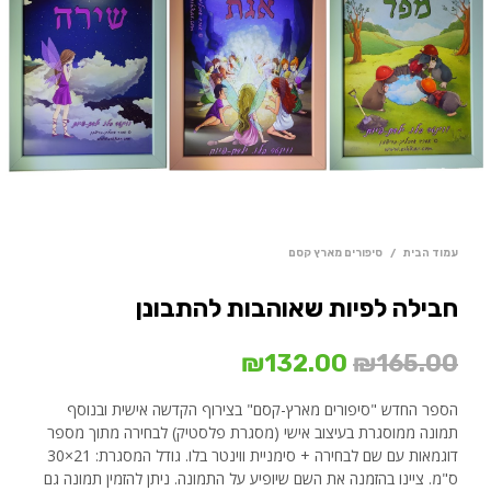
עמוד הבית
/
סיפורים מארץ קסם
חבילה לפיות שאוהבות להתבונן
המחיר
המחיר
₪
132.00
₪
165.00
המקורי
הנוכחי
הספר החדש "סיפורים מארץ-קסם" בצירוף הקדשה אישית ובנוסף
היה:
הוא:
תמונה ממוסגרת בעיצוב אישי (מסגרת פלסטיק) לבחירה מתוך מספר
דוגמאות עם שם לבחירה + סימניית ווינטר בלו. גודל המסגרת:
21×30
₪132.00.
₪165.00.
ס"מ. ציינו בהזמנה את השם שיופיע על התמונה. ניתן להזמין תמונה גם