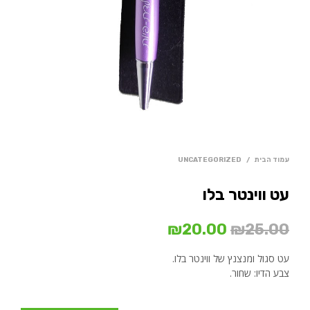
עמוד הבית
/
UNCATEGORIZED
עט ווינטר בלו
המחיר
המחיר
₪
20.00
₪
25.00
המקורי
הנוכחי
עט סגול ומנצנץ של ווינטר בלו.
היה:
הוא:
צבע הדיו: שחור.
₪20.00.
₪25.00.