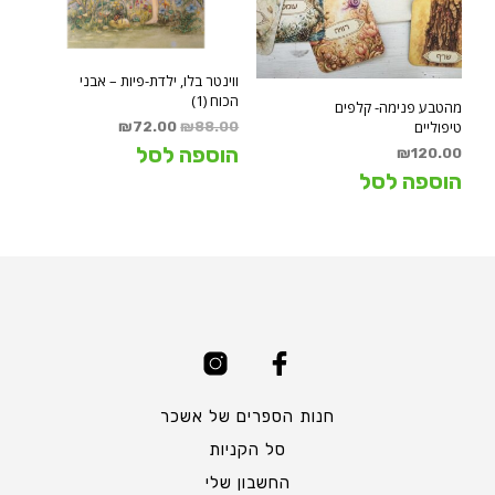
ווינטר בלו, ילדת-פיות – אבני
הכוח (1)
מהטבע פנימה- קלפים
המחיר
המחיר
טיפוליים
₪
72.00
₪
88.00
המקורי
הנוכחי
הוספה לסל
₪
120.00
היה:
הוא:
הוספה לסל
₪72.00.
₪88.00.
חנות הספרים של אשכר
סל הקניות
החשבון שלי