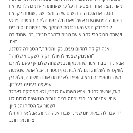
מאוד. מצד אחד, הצטערה על כך שאחותה לא תזכה להכיר את
הנכד או הנכדה החדשים שלה, ומצד שני, שמחה לקראת
ביקורה הממשמש ובא של ויאנה ולקראת הלידה הצפויה. מרגע
שהמברק הגיע היא נכנסה להתקף של ניקיונות וסידורים
ועשתה הכול כדי להביא את הבית ל"מצב סביר", כפי שהגדירה
זאת.
"ויאנה זקוקה למקום נעים, נקי ומסודר," הסבירה לכולנו,
"והתינוק שצפוי להיוולד זקוק לשקט ולשלווה."
אבא נחר בבוז ואמר שהתינוקות במשפחה שלנו אף פעם לא זכו
לשקט או לשלווה, וגם לא לבית נקי ומסודר. אבל אמא, שנפגעה
מאוד מהאמירה הזאת, אפילו לא זיכתה אותו בתשובה, אלא רק
עפעפה בעיניה בעלבון.
מאז, אפשר להגיד, אמא השתגעה לגמרי, ולא הפסיקה לאמלל
אותי ואת יתר בני המשפחה בניסיונותיה הנואשים לגרום לנו
לשמור על הסדר והניקיון.
זה עבר לה באותו יום שמיני שבו ויאנה הגיעה. אבל אז התחילו
צרות אחרות…