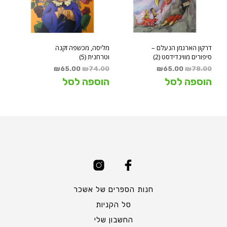
דרקון הארגמן הנעלם –
מליסה, מכשפה זקנה
סיפורים מווינדידסט (2)
וטרחנית (5)
המחיר
המחיר
המחיר
המחיר
₪
65.00
₪
74.00
₪
65.00
₪
78.00
המקורי
הנוכחי
המקורי
הנוכחי
הוספה לסל
הוספה לסל
היה:
הוא:
היה:
הוא:
₪65.00.
₪74.00.
₪65.00.
₪78.00.
חנות הספרים של אשכר
סל הקניות
החשבון שלי