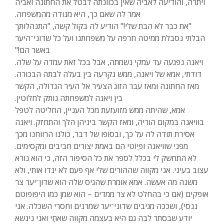
ויתרה, והודיעה לאביה שאין בכוונתה לבטל את החתונה ואביה
אמר לה שאם כך, היא מנודה מהמשפחה.
"את כבר לא הבת שלי!" הודיע לה בקול קשה, "התנהלותך
הבלתי נסבלת ממיטה חרפה על משפחתנו ועל כל שדוני־היער
באשר הם!"
ויאנה נפגעה עד עמקי נשמתה, אבל בכל זאת עמדה על שלה.
דודתי, אמא של ויאנה, ממש נקרעה בין בעלה לבתה הבכורה.
מאז החתונה ומאז עבר הזוג הצעיר אל העיר הגדולה, הקשר
בין ויאנה למשפחתה נותק לחלוטין.
אמא, שהיתה ממש מזועזעת מכל העניין, החליטה לטפל
בוויאנה במקום הוריה, ומאז הקשר ביניהן הלך והתחזק. ויאנה
אסירת תודה לה על כך, ובסופו של דבר, כולנו הרווחנו מכך
מפני שוויאנה ופֶּיוֹטי הם באמת יצורים חביבים ומקסימים.
לא התחשק לי בכלל לספר את כל הסיפור הזה, כי הוא נורא
עצוב בעיני. אני מקווה שההורים שלי אף פעם לא ינדו אותי, ולא
משנה מה אעשה. אמא אומרת שהגיס שלה הוא שדון־יער צר
אופקים (אם כי בהחלט לא צר ממדים – הוא שמן כמו היפופוטם
ננסי), ושככה מגיבים שדוני־יער שמרנים וחסרי השכלה. אני
יודע שבסתר לבה גם היא בעצמה מקווה שאחַי ואני נינשא