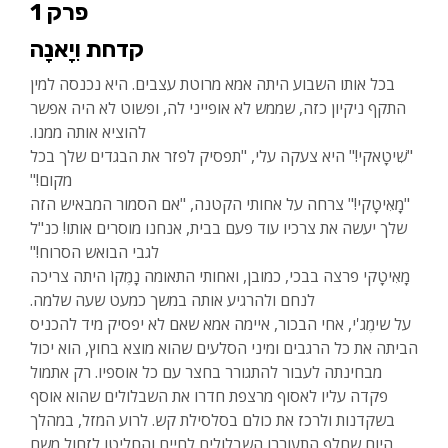
פרק 1
קדחת וִיָאנָה
בכל אותו השבוע היתה אמא מרוטת עצבים. היא נכנסה למין
התקף ניקיון כזה, שממש לא אופייני לה, ופשוט לא היה אפשר
להוציא אותה ממנו.
"שִׁיטָאקי!" היא צעקה עלי, "תפסיק לפזר את הבגדים שלך בכל
מקום!"
"מָאִיטָקי!" צרחה על אחותי הקטנה, "אם הסמור המבאיש הזה
שלך יעשה את צרכיו עוד פעם בבית, אנחנו מוסרים אותו! כנ"ל
לגבי הבואש הסרוח!"
מָאִיטָקי פרצה בבכי, כמובן, ואחותי התאומה נָמֶקוֹ היתה צריכה
לנחם ולהרגיע אותה במשך כמעט שעה שלמה.
על שימֶג'י, אחי הבכור, איימה אמא שאם לא יפסיק מיד להכניס
הביתה את כל הרגבים ומיני הסלעים שהוא מוצא בחוץ, הוא יכול
מבחינתה לעבור להתגורר בחצר עם כל אוספיו. רק אתמול
פקדה עליו לאסוף מרצפת חדרו את השבלולים שהוא אוסף
בשקדנות ולרכז את כולם בסלסילת קש. לרוע המזל, במהלך
היום שחלף התעוררו השבלולים לחיים והחליטו לזחול משם