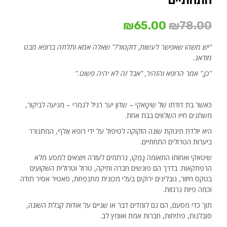
התחתיים
המחיר
המחיר
₪
65.00
₪
78.00
המקורי
הנוכחי
"יש משהו שאפשר לעשות,
דוקטור?" שאלה אמא ותלתה ברופא מבט
היה:
הוא:
מודאג
.
₪78.00.
₪65.00.
"כן," אמר הרופא והזהיר, "אבל זה לא יהיה פשוט
.
"
כאשר בת דודתו של שִיטָאקִי – שדון יער רגיל לגמרי – מגיעה לביקור,
משתנים חייו השלווים בבת אחת.
היא יולדת תינוקת שונה הזקוקה לטיפול על ידי רופא אֶלף, המתגורר
ביערות הטרולים התחתיים.
שיטאקי ואחותו התאומה נָמֵקו, נרתמים לעזרה ויוצאים למסע מלא
הרפתקאות. בדרך הם פוגשים חברה ותיקה, טרול וטרולית השקועים
בטקס חיזור, גובלינים ירוקים בעלי מכונית מתנפחת, סאטיר אסיר תודה
וכמה פיות נרגזות.
תוך כדי מסעם, הם גם לומדים דבר או שניים על אודות קבלת השונה,
סובלנות, פתיחות, חברות אמת ואומץ לב.