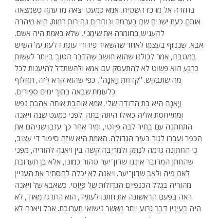
בחזרה אל מרכז השטיח. אמא כמעט יצאה מדעתה כשמצאה
אותם כעת ישנים שם בערֵמה ונוחרים נחירות רמות. היא מיהרה
להעניש בחומרה את שימֶג'י, שלא באמת היה אשם.
אבא, שננזף בעצמו לאחר שהשאיר פירורי עוגת דלעת על השיש
במטבח, אמר לכולנו שהוא חושב שהדבר הטוב ביותר לעשות
כרגע הוא פשוט לא להתעסק עם אמא ולהשתדל להיענות לכל
מה שתבקש. "קדחת וִיָאנָה", כפי שהוא קרא לזה, תחלוף
כלעומת שבאה בתוך ימים ספורים.
וִיָאנָה היא בת הדודה שלי. אמא אוהבת אותה אהבת נפש
ומתייחסת אליה כאילו היתה בתה. לפני כמעט שנה ויאנה
התחתנה עם בחיר לבה פֶּיוֹטי, ומיד אחר כך עזבו שניהם את
הכפר ועברו לגור בעיר הגדולה. האמת היא שזה סיפור די עצוב,
כי החתונה גרמה לנֶתק ולמריבה קשה בין ויאנה להוריה, מפני
שהחתן המדובר איננו שדון־יער טהור כמונו, אלא בן תערובת
לאם פֵיה ולאב שדון־יער. ויאנה לא יכלה להסתיר את העניין
מהוריה בגלל הכנפיים הגדולות של פֶּיוֹטי. כשאבא של ויאנה
ראה בפעם הראשונה את חתנו לעתיד, הוא התרגז מאוד, לא
היה בעיניו דבר גרוע יותר מאשר נישואי תערובת. אבל ויאנה לא