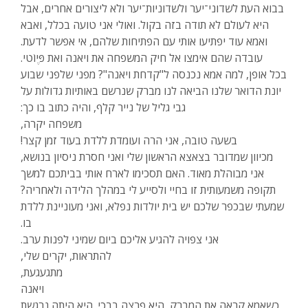
בבוא העת לשדוני־יער ולשדוניות־יער ולא ליצורים אחרים, אבל
היא לעולם לא תודה בזה בקול. ואולי אני טועה בכלל, ואבא
ואמא עוד יפתיעו אותי עם הפתיחות שלהם, אי אפשר לדעת.
עובדה שהם אימצו אל חיק המשפחה את ויאנה ואת פֶּיוֹטי.
בכל אופן, למה אמא נכנסה ל"קדחת ויאנה"? מפני שלפני שבוע
יונת הדואר שלנו הביאה לנו מברק שנרשם באותיות גדולות על
גבי גליל של נייר קלף, והיה כתוב בו כך:
משפחה יקרה,
בשעה טובה, אני הרה ועומדת ללדת בעוד זמן קצר!
מכיוון שמדובר בצאצא הראשון שלי ואני חסרת ניסיון בנושא,
אני מבוהלת מאוד. האם תסכימו לארח אותי בביתכם למשך
תקופה משמעותית זו בחיי ולסייע לי במהלך הלידה ולאחריה?
שמעתי שבכפר שלכם יש בית יולדות נפלא, ואני מעוניינת ללדת
בו.
אני צפויה להגיע אליכם ביום שמיני לפנות ערב.
להתראות, יקרים שלי,
מתגעגעת,
ויאנה
כשאמא קראה את המברק, היא פרצה בבכי. היא היתה נרגשת