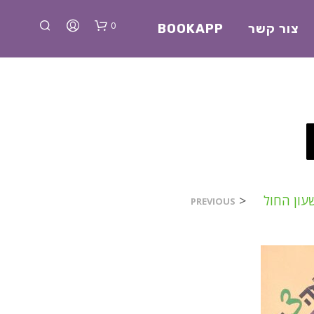
0
צור קשר
BOOKAPP
א
שעון החול
<
PREVIOUS
י
ן
מ
ו
צ
ר
י
ם
ב