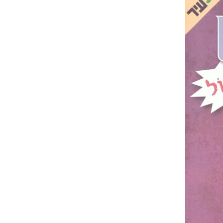
ס
ל
ה
ק
נ
י
ו
ת
.