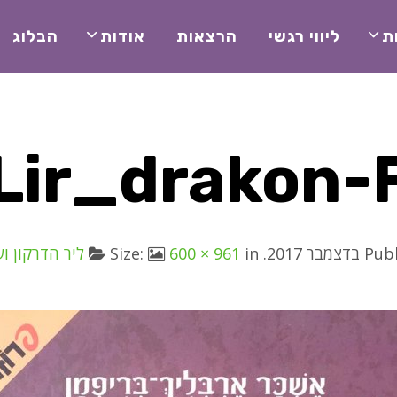
ת
ליווי רגשי
הרצאות
אודות
הבלוג
Lir_drakon-
Pub
. Size:
in
600 × 961
ליר הדרקון ו