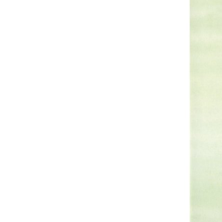
ס
ל
ה
ק
נ
י
ו
ת
.