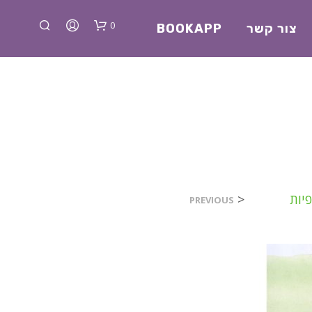
0
צור קשר
BOOKAPP
א
פיות
<
PREVIOUS
י
ן
מ
ו
צ
ר
י
ם
ב