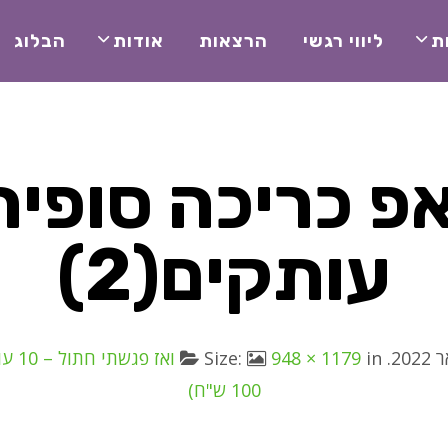
ת
ליווי רגשי
הרצאות
אודות
הבלוג
עותקים(2)
. Size:
in
948 × 1179
ואז 
100 ש"ח)