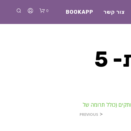
0
צור קשר
BOOKAPP
מוקאפ כריכה סופית- 5
א
י
ן
מ
ו
פגשתי חתול – 10 עותקים (כולל תרומה של
צ
<
PREVIOUS
ר
י
ם
ב