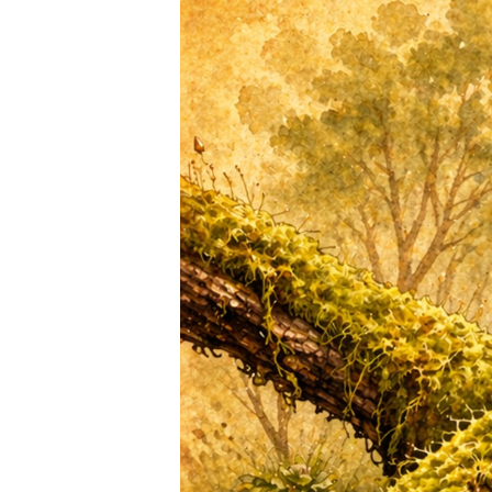
ס
ל
ה
ק
נ
י
ו
ת
.