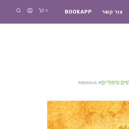
0
צור קשר
BOOKAPP
א
ים טיפוליים
<
PREVIOUS
י
ן
מ
ו
צ
ר
י
ם
ב