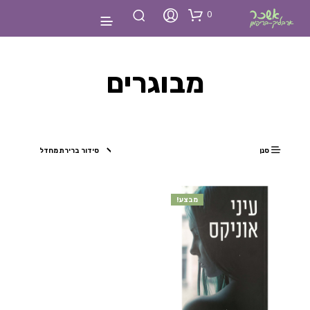
0
מבוגרים
סנן
מבצע!