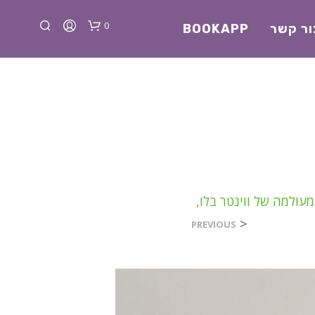
0
ור קשר
BOOKAPP
א
עולמה של ווינטר בלו,
י
<
ן
PREVIOUS
מ
ו
צ
ר
י
ם
ב