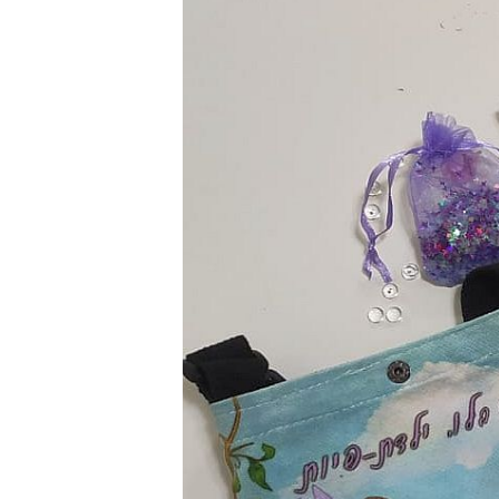
ס
ל
ה
ק
נ
י
ו
ת
.