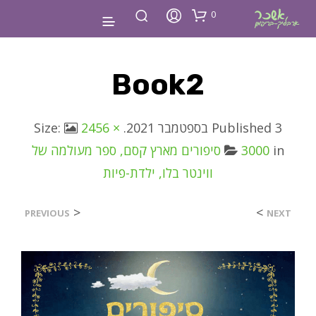
0
Book2
3 בספטמבר 2021
Published
. Size:
2456 ×
in
3000
סיפורים מארץ קסם, ספר מעולמה של
ווינטר בלו, ילדת-פיות
<
>
PREVIOUS
NEXT