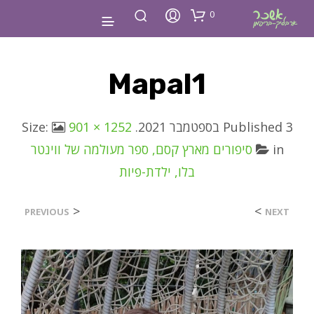
0
Mapal1
3 בספטמבר 2021
Published
. Size:
901 × 1252
in
סיפורים מארץ קסם, ספר מעולמה של ווינטר
בלו, ילדת-פיות
<
>
PREVIOUS
NEXT