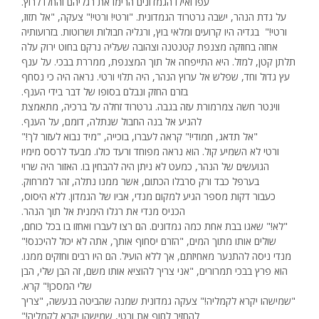
עפו ואילו הגמדונים הרימו את רגליהם והחלו לרוץ.
על גדת הנהר, ישבה גרטרוד הגמדונית. "ורטי! ורטי!" צעקה, "אל תזוז,
ורטי!" בגדיה היו קרועים ומלאי בוץ, ורגליה חבולות ושרוטות. בזרועותיה
אחזה בחוזקה מצנפת קטנטנה וצהובה שעליה נרקם בחוט ירוק עלה
תלתן קטן, למזל. היא התייפחה אל תוך המצנפת, ממררת בבכי. על ענף
עץ גדול וחד, שפלש אל ערוץ הנהר, היה תלוי ורטי. נראה היה כי נסחף
בזרם החזק ונבלם בסופו של דבר בידי הענף.
ווינטר חשה צמרמורת עזה בגבה. גרטרוד זחלה על ברכיה, מתאמצת
להגיע אל בנה החבול שנתלה, דומם, על הענף.
"אל תדאג, חמודי!" קראה לעברו, בוכייה, "מיד נבוא לעזור לך!"
ורטי לא השמיע קול. הוא נראה מפוחד ורעד כולו. מבעד לרסס מימיו
הגועשים של הנהר, כמעט לא ניתן היה להבחין בו. האזור היה שרוי
בערפל כבד ורק סרבלו הכתום, אשר ממנו נתלה, זהר למרחוק.
כעבור דקות מספר הגיע למקום מנדי, אביו של הגמדון. ללא היסוס,
הכניס מנדי את רגלו הימנית אל תוך הנהר.
"לא!" שאגו בבת אחת כמה גמדונים. הם רצו לעברו ואחזו בו בכל כוחם,
שולים אותו מתוך המים, "הזרם יסחוף אותך, אתה לא יכול להיכנס!"
מנדי ניסה להתנער מאחיזתם, אך ללא הועיל. הם היו רבים וחזקים ממנו.
הוא פרץ בבכי תמרורים, "אני צריך להוציא אותו משם, זה הבן שלי, הבן
שלי המסכן!" קרא.
"שמישהו יקרא לקמליה!" צעקה גמדונית שמנה שהביטה בנעשה, "צריך
להחזיר לחוף את ורטי, שמישהו יקרא לקמליה!"