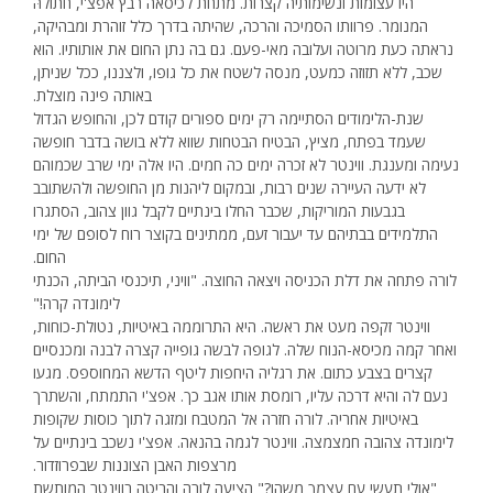
היו עצומות ונשימותיה קצרות. מתחת לכיסאה רבץ אפצ'י, חתולהּ
המנומר. פרוותו הסמיכה והרכה, שהיתה בדרך כלל זוהרת ומבהיקה,
נראתה כעת מרוטה ועלובה מאי-פעם. גם בה נתן החום את אותותיו. הוא
שכב, ללא תזוזה כמעט, מנסה לשטח את כל גופו, ולצננו, ככל שניתן,
באותה פינה מוצלת.
שנת-הלימודים הסתיימה רק ימים ספורים קודם לכן, והחופש הגדול
שעמד בפתח, מציץ, הבטיח הבטחות שווא ללא בושה בדבר חופשה
נעימה ומענגת. ווינטר לא זכרה ימים כה חמים. היו אלה ימי שרב שכמוהם
לא ידעה העיירה שנים רבות, ובמקום ליהנות מן החופשה ולהשתובב
בגבעות המוריקות, שכבר החלו בינתיים לקבל גוון צהוב, הסתגרו
התלמידים בבתיהם עד יעבור זעם, ממתינים בקוצר רוח לסופם של ימי
החום.
לורה פתחה את דלת הכניסה ויצאה החוצה. "וויני, תיכנסי הביתה, הכנתי
לימונדה קרה!"
ווינטר זקפה מעט את ראשה. היא התרוממה באיטיות, נטולת-כוחות,
ואחר קמה מכיסא-הנוח שלה. לגופה לבשה גופייה קצרה לבנה ומכנסיים
קצרים בצבע כתום. את רגליה היחפות ליטף הדשא המחוספס. מגעו
נעם לה והיא דרכה עליו, רומסת אותו אגב כך. אפצ'י התמתח, והשתרך
באיטיות אחריה. לורה חזרה אל המטבח ומזגה לתוך כוסות שקופות
לימונדה צהובה חמצמצה. ווינטר לגמה בהנאה. אפצ'י נשכב בינתיים על
מרצפות האבן הצוננות שבפרוזדור.
"אולי תעשי עם עצמך משהו?" הציעה לורה והביטה בווינטר המותשת