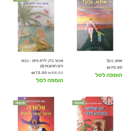
אמא, נכון?
ווינטר בלו, ילדת פיות – בנות
הים הזהובות (6)
₪
70.00
המחיר
המחיר
₪
72.00
₪
88.00
הוספה לסל
המקורי
הנוכחי
הוספה לסל
היה:
הוא:
₪72.00.
₪88.00.
מבצע!
מבצע!