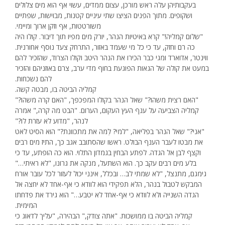
בעקבותיהן עלה ראש מורכן, עצום ממדים, עשוי אף הוא מים צלולים
ושקופים. מתוך הפנים הציצו שתי עיניים קטנות, מבוישות, שפתיים
משורטטות, אף וזקן ארוך ומיימי.
"שלום קמליה!" קרא באיטיות הנהר, יורק מים מפיו תוך דיבור. קולו היה
כה רם וחזק, עד כי כל מי שעמד באזור, התרחק צעד נוסף אחורנית.
ווינטר, אדוארד ומגי כבר הכירו את הנהר היטב וקולו הצרוד, שהזכיר להם
במעט את קולה של הגאות הפוגעת בחוף מדי ערב, צרם באוזניהם והזכיר
להם נשכחות.
קמליה הביטה בו, מבטה קשה.
"האם רצית משהו?" שאל הנהר בקולו המפכפך, "האם קרה משהו?"
קמליה הצביעה על ענף העץ העקום, הערום. "הבט מה קרה," אמרה
לנהר, "מדוע לא עזרת לו?"
"אני?" שאל הנהר בפליאה, "למי? לְמה את מתכוונת?" הוא הסיט לאט
את מבטו לעבר הענף הבולט. ראשו שהסתובב אגב כך, התיז מים רבים
וקצף לבן אל הגדה. לפתע הבחין בגמדון התלוי. הוא כה הופתע, עד כי
בלע מים רבים עקב כך. הוא השתעל, מנקה את גרונו, "לא ראיתי…"
גימגם, מתנצל, "לא שמתי לב… ובכלל, אינני יכול לעזור לכל עובר אורח
המבקש לטבול בנהר, הלא תפקידי הוא לוודא כי אף-אחד לא יחצה אל
הגדה השנייה ולא לוודא כי אף-אחד לא יטבע…" הוא גירד את פדחתו
המימית.
קמליה הביטה בו ממושכות. "אתה צודק," הבהירה, "עליך לדאוג כי