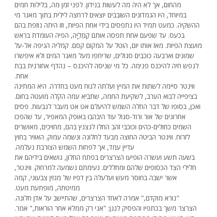
מהחום, אך לא היה מה לעשות בנידון. לפני זמן מה, בלילות חמים
במיוחד, היו הגמדונים השובבים יוצאים לרחצה לילית בתוך מאגר מי
ההשקיה. כמעט תמיד היו נתפסים בידי אחת הפיות, וזו היתה נוזפת בהם
בכעס. עד שפעם אחת תפסה אותם קַמֶלְיָה, הפיה העומדת בראש
מועצת הפיות. מאז אותו יום, הוטל על המקום קסם. קמליה הניפה אל-על
שמונים וארבעה כוכבים סגולים, שריחפו מעל מאגר המים ולא איפשרו
לנפש חיה להיכנס פנימה. כל מי שניסה להיכנס – נהדף אחורנית בבת
אחת.
ווינטר סיימה לשתות את המיץ ועלתה לנוח מעט בחדרה. היא המתינה
בציפייה לבוא הערב, לשקיעת החמה, שתביא עמה הקלה מועטה בחום.
ואכן, בסופו של דבר החלה השמש להיעלם אט אט מעבר לגבעות. פסים
אחרונים של אור ורוד-סגול עוד היבהבו באופק המאפיר, עד שהפכו
השמים כחולים-כהים וכוכבי זהב החלו לנצנץ בהם, מחויכים, מאושרים
לזרוח. ווינטר הביטה החוצה מבעד לחלונה ונשמה עמוק. האוויר בחוץ
עדיין עמד, אך לפחות השמש הצורבת נעלמה.
בשעה תשע ועשרה הופיעו הצרצרים בפתח החלון, נושאים בידיהם את
חלילי הצד הכסופים שלהם ומחללים. נעימתם נשמעה למרחוק. ווינטר,
אשר ישבה בחוסר מעש ועלעלה בין דפיו של מגזין צבעוני, קמה
ממיטתה, מופתעת מעט.
"נורא מוקדם," אמרה לאחד הצרצרים, שהתיישב על אדן חלונה.
הצרצר משך בכתפיו והפסיק לנגן: "אני רק ממלא אחר הוראות," אמר.