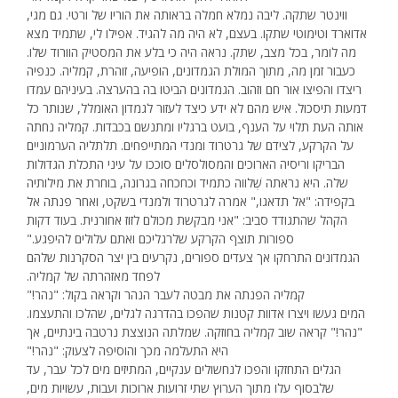
ווינטר שתקה. ליבה נמלא חמלה בראותה את הוריו של ורטי. גם מגי,
אדוארד וטימוטי שתקו. בעצם, לא היה מה להגיד. אפילו לי, שתמיד מצא
מה לומר, בכל מצב, שתק. נראה היה כי בלע את המסטיק הוורוד שלו.
כעבור זמן מה, מתוך המולת הגמדונים, הופיעה, זוהרת, קמליה. כנפיה
ריצדו והפיצו אור חם וזהוב. הגמדונים הביטו בה בהערצה. בעיניהם עמדו
דמעות תיסכול. איש מהם לא ידע כיצד לעזור לגמדון האומלל, שנותר כל
אותה העת תלוי על הענף, בועט ברגליו ומתנשם בכבדות. קמליה נחתה
על הקרקע, לצידם של גרטרוד ומנדי המתייפחים. תלתליה הערמוניים
הבריקו וריסיה הארוכים והמסולסלים סוככו על עיני התכלת הגדולות
שלה. היא נראתה שְׁלווה כתמיד וכחכחה בגרונה, בוחרת את מילותיה
בקפידה: "אל תדאגו," אמרה לגרטרוד ולמנדי בשקט, ואחר פנתה אל
הקהל שהתגודד סביב: "אני מבקשת מכולם לזוז אחורנית. בעוד דקות
ספורות תוצף הקרקע שלרגליכם ואתם עלולים להיפגע."
הגמדונים התרחקו אך צעדים ספורים, נקרעים בין יצר הסקרנות שלהם
לפחד מאזהרתה של קמליה.
קמליה הפנתה את מבטה לעבר הנהר וקראה בקול: "נהר!"
המים געשו ויצרו אדוות קטנות שהפכו בהדרגה לגלים, שהלכו והתעצמו.
"נהר!" קראה שוב קמליה בחוזקה. שמלתה הנוצצת נרטבה בינתיים, אך
היא התעלמה מכך והוסיפה לצעוק: "נהר!"
הגלים התחזקו והפכו לנחשולים ענקיים, המתיזים מים לכל עבר, עד
שלבסוף עלו מתוך הערוץ שתי זרועות ארוכות ועבות, עשויות מים,