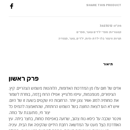
SHARE THIS PRODUCT
מק"ט:
3623512
קטגוריות:
ספרי ילדים ונוער
,
ספרים
תגיות:
ווינטר בלו ילדת-פיות
,
ילדים
,
נוער
,
פנטזיה
תיאור
פרק ראשון
אדים של חום עלו מן המדרכות האדומות, הלוהטות משמש הצהריים. קיץ.
הציפורים, מנומנמות, עייפו מלצייץ. אפילו הרוח נָדַמה, בוחרת לשמור
את כוחותיה למזג-אוויר צונן יותר. הרחובות היו שקטים בשעה זו של היום.
איש לא העז לצאת החוצה בשל השמש הרותחת, שהתאמצה להמיס כל
יצור חי, מתענגת על כוחה.
ווינטר שכבה על כיסא-נוח צהוב, שרועה באפיסת כוחות, בחצר ביתה. עץ
האזדרכת הֵצֵל מעט על המדשאה רחבת הידיים שהקיפה את הבית. עיניה