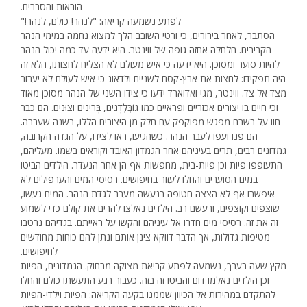
הוראות והסברים.
לפתע נשמעה קריאה: "לנהר! כולם, לנהר!"
הסתבר, לאחר בירורים, כי ורטי השובב הלך למצוא נחמה במימי הנהר
הקרירים. חלחלה אחזה גופה של ווינטר. היא ידעה עד כמה יכול הנהר
להיות סוער ומסוכן. היא ידעה כי איש מעולם לא הצליח לחצותו, הלא זה
היה תפקידו: לחצות את ארץ-קסם לשניים ולדאוג כי איש לעולם לא יעבור
מצד אל צד. ווינטר, מגי ואדוארד ידעו כי צידו השני של הנהר מסוכן מאוד
וכי חיים בו יצורים אכזריים ופראיים כמו גוֹבְּלְדָגִים, בָּרִינִים וצוּנִים. הם כבר
חוו על בשרם מפגש מפוקפק עם חלק מן היצורים הללו, בשנה שעברה.
הם פנו ועפו לעבר הנהר. כשהגיעו, ראו לצידו, על הגדה הקרובה,
גמדונים רבים, תרים בעיניהם אחר הגמדון האובד וקוראים בשמו. מעליהם,
התעופפו פיות וכן פיות-בית, מחפשות אף הן אחר הנעדר. הילדים הביטו
במים הסוערים והחלו לעזור בחיפושים. רסיסי המים והערפילים לא
איפשרו אף לא הצצה חטופה בנעשה מעבר לגדת הנהר. המים געשו,
שוצפים וקוצפים, ורעשם רב. הילדים נאלצו להרים את קולם כדי לשמוע
זה את זה. רסיסי מים חדרו אל עיניהם והקשו על ראייתם. בגדיהם נרטבו
מטיפות גדולות, אך הדבר דווקא צינן אותם ונתן להם כוחות מחודשים
לחיפושים.
מקץ שעה בערך, נשמעה לפתע קריאת מצוקה מרחוק. הגמדונים, הפיות
וכן הילדים נאלמו דום והביטו זה בזה. כעבור רגע התעשתו כולם והחלו
להתקדם במהירות אל הכיוון שממנו בקעה הקריאה: הפיות וילדי-הפיות