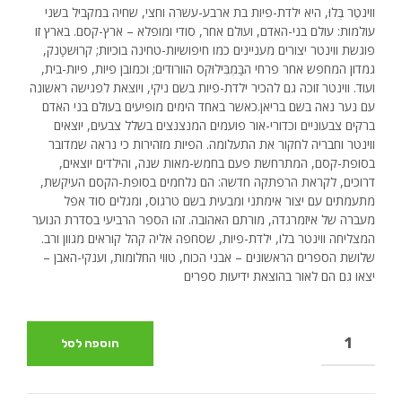
המקורי
הנוכחי
ווינטֶר בְּלוּ, היא ילדת-פיות בת ארבע-עשרה וחצי, שחיה במקביל בשני
היה:
הוא:
עולמות: עולם בני-האדם, ועולם אחר, סודי ומופלא – ארץ-קסם. בארץ זו
פוגשת ווינטר יצורים מעניינים כמו חיפושיות-טחינה בוכיות; קרוּשטַנק,
₪72.00.
₪88.00.
גמדון המחפש אחר פרחי הבַּמְבִּילוּקס הוורודים; וכמובן פיות, פיות-בית,
ועוד. ווינטר זוכה גם להכיר ילדת-פיות בשם ניקי, ויוצאת לפגישה ראשונה
עם נער נאה בשם בריאן.כאשר באחד הימים מופיעים בעולם בני האדם
ברקים צבעוניים וכדורי-אור פועמים המנצנצים בשלל צבעים, יוצאים
ווינטר וחבריה לחקור את התעלומה. הפיות מזהירות כי נראה שמדובר
בסופת-קסם, המתרחשת פעם בחמש-מאות שנה, והילדים יוצאים,
דרוכים, לקראת הרפתקה חדשה: הם נלחמים בסופת-הקסם העיקשת,
מתעמתים עם יצור אימתני ומבעית בשם טרגוס, ומגלים סוד אפל
מעברה של איזמרגדה, מורתם האהובה. זהו הספר הרביעי בסדרת הנוער
המצליחה ווינטר בלו, ילדת-פיות, שסחפה אליה קהל קוראים מגוון ורב.
שלושת הספרים הראשונים – אבני הכוח, טווי החלומות, וענקי-האבן –
יצאו גם הם לאור בהוצאת ידיעות ספרים
הוספה לסל