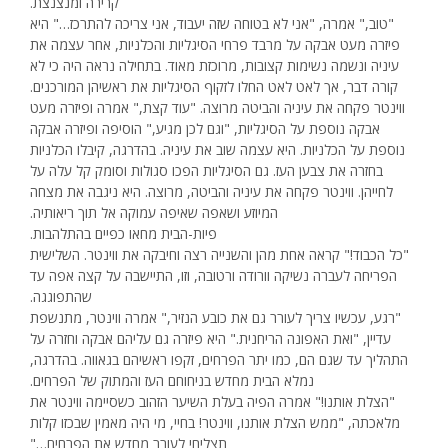
קרירה ומנצנצת.
"טוב," אמרה, "אני לא בטוחה שזה יעבוד, אני צריכה להתרכז…" היא
פיזרה מעט אבקה על מרבד פרחי הסיגליות והכלניות, אחר עצמה את
עיניה ונשמה נשימות קצובות, מרוכזת מאוד. בתחילה נראה היה כי לא
קורה דבר, אך לאט לאט החלו לזקוף הסיגליות את ראשיהן המורכנים.
ווינטר פקחה את עיניה והביטה מרוצה. "עוד קצת," אמרה ופיזרה מעט
אבקה נוספת על הסיגליות, "וגם לכן מגיע," הוסיפה ופיזרה אבקה
נוספת על הכלניות. היא עצמה שוב את עיניה. בהדרגה, קיבלו הכלניות
בחזרה את צבען העז. גם הסיגליות הפכו סגולות וסומק קל עלה על
לחייהן. ווינטר פקחה את עיניה והביטה, מרוצה. היא ניגבה את מצחה
המיוזע ושאפה שאיפה עמוקה אל תוך ריאותיה.
פיות-הבית מחאו כפיים בהתלהבות.
"כל הכבוד!" קראה אחת מהן והשנייה רצה וחיבקה את ווינטר. השלישית
הפריחה לעברה נשיקה וורודה ורטובה, וזו, התיישבה על קצה אפה עד
שהתפוגגה.
"רגע, עכשיו צריך לעורר גם את כובע הנזיר," אמרה ווינטר, מתנשפת
עדיין, "ואת האפונה הריחנית." היא פיזרה גם עליהם אבקה וחזרה על
התהליך עד שגם הם, כמו יתר הפרחים, זקפו ראשיהם בגאווה. בהדרגה,
נמלא הבית מחדש בניחוחם העז והמתוק של הפרחים.
"הצלת אותנו!" אמרה הפיה בעלת השיער הזהוב כשסיימה ווינטר את
מלאכתה, "ממש הצלת אותנו, ווינטר! בחיי, מי היה מאמין שבכזו קלות
תצליחי לעורר מחדש את הפרחים…"