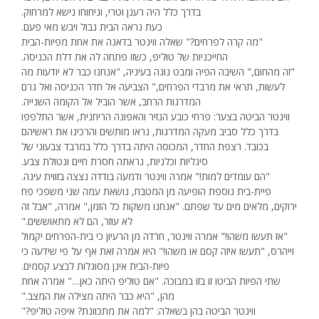
בדרך כלל היה רענן וטרי, וניחוחו נישא למרחוק.
כעת נראה הבית נבול ויבש מאי פעם.
"מה קרה לפרחים?" שאלה ווינטר בדאגה את אחת מפיות-הבית
החייכניות של טוּליפּ, כשזו פתחה לה את דלת הכניסה.
"זה מהחום," השיבה הפיה ומבט נוּגה בעיניה, "אנחנו כבר לא יודעות מה
לעשות, תראי את מרבדי הפרחים," הצביעה אל חדר הכניסה ואל גרם
המדרגות הרחב, אשר הוביל אל הקומה השנייה.
ווינטר הביטה בצער: פרחי כובע הנזיר והאפונה הריחנית, אשר התלפפו
בדרך כלל סביב מעקה המדרגות, נראו מותשים והרכינו את ראשיהם
בכובד. רצפת החדר, המכוסה היתה בדרך כלל במרבד צבעוני של
סיגליות וכלניות, נראתה חסרת חיים ונטולת צבע.
"הם עומדים למות!" אמרה ווינטר ודמעה בודדה נצצה בזווית עינה.
פיית-בית נוספת הופיעה מן המטבח, נושאת עמה שני משפכי פח
ירוקים, מלאים מים עד שפתם. "אנחנו משקות כל הזמן," אמרה, "אבל זה
לא עוזר, הם לא מתאוששים."
"אז תעשו משהו!" אמרה ווינטר, חרדה מן הרעיון כי בית-הפרחים יקמול
וייהרס, "תעשו איזה קסם או משהו!" היא אמרה זאת אף על פי שידעה כי
פיות-הבית אינן מסוגלות לבצע קסמים.
שתי הפיות הביטו זו בזו במבוכה. "אם טוּליפּ היתה כאן…" אמרה אחת
מהן, "היא כבר היתה מצילה את המצב."
ווינטר הביטה בהן בשאלה: "למה את מתכוונת? איפה טוּליפּ?"