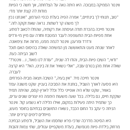
ווינטר הסמיקה במבוכה. היא היתה גאה על הצלחתה, אך חשה כי הפיות
מודות לה קצת יותר מדי.
"טוב, תנוחי לך בינתיים," אמרה הפיה בעלת כנפי הערמון, "ואנחנו נכין
לך משהו קר לשתות. נראה שאת זקוקה לזה."
ווינטר חייכה בהכרת תודה ועיסתה את רקותיה, שהחלו לכאוב לפתע.
אחת מפיות-הבית התעופפה לעבר המטבח וחזרה עם מיץ מי-ורדים
ורדרד ומרענן. ווינטר לגמה ממנו, מרווה את צימאונה.
לאחר שנחה מעט והתאוששה מן המשימה שאלה בהיסוס האם תוכל
לשוב הביתה כעת.
"ודאי," השיבו פיות-הבית, והודו לה שנית, "עזרת לנו מאוד, ו… ווינטר?"
שאלה אחת מהן בטרם עזבה, "אולי נשאיר את זה בינינו, הא?" היא קרצה
לעברה.
ווינטר חייכה מיד. "אין בעיה," השיבה ויצאה מבית-הפרחים.
היא פסעה לאורך השביל, בוחנת את הסביבה בעניין. שקט משונה עמד
באוויר, שקט שלא היה אופייני כלל וכלל לארץ-קסם, שהיתה תמיד
שוקקת חיים, גם בלילה. בכל שעה משעות היממה היו יצורים שונים ערים,
כך שתמיד היתה פעילות במקום, ואילו הלילה לא נשמע קול. ווינטר
הניחה כי עקב גל החום הכבד, נשארו התושבים בבתיהם בחוסר מעש,
מייחלים לימים קרירים יותר.
היא הסיטה מדרכה שרכי-פרא שחסמו את השביל, ולפתע הבחינה
מרחוק בילדת-פיות מנומשת, בעלת משקפיים עגולים, שתי צמות זהובות