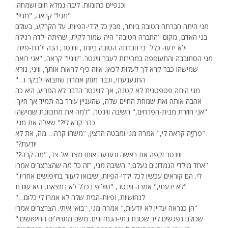
וכנפיים כתומות. ליבה נמלא חום ושמחה.
"מגי!" קראה, "מגי!"
מגי היתה חברתה הטובה ביותר, מבין כל ילדי-הפיות. על הקרקע, בעולם
בני האדם, מקום "החברה הטובה" היה שמור לקית, שהיתה ילדה רגילה
ולא ידעה כלל כי חברתה הטובה ביותר, ווינטר, הנה ילדת-פיות.
מגי הסתובבה והתעופפה במהירות לעבר ווינטר. "וויני!" קראה, "אני רואה
שמישהו כבר קרא לך לעלות לכאן. איזה כיף לראות אותך, וויני, נורא
התגעגעתי, וכבר מזמן אמרת שתבואי לבקר ו…"
מגי היתה פטפטנית לא קטנה, אך לווינטר הדבר לא הפריע. היא כה
אהבה אותה ואת שמחת החיים שלה, שהעניין עורר בה תמיד אך חיוך.
"אני חוזרת מבית-הפרחים," השיבה ווינטר. "לְמה את מתכוונת שמישהו
כבר קרא לי?" שאלה את מגי.
"פְרֶזְיָה קראה לי," אמרה מגי ומבטה הרצין, "משהו קרה… מה, את לא
יודעת?"
ווינטר זקפה את ראשה ונענעה אותו מצד אל צד, "מה קרה?"
"אחד מילדי הגמדונים נעלם," השיבה מגי, "זה כל מה שהצרצרים אמרו
לי. הם קוראים עכשיו לכל ילדי-הפיות, שיבואו לעזור בחיפושים אחריו."
"לא ידעתי," אמרה ווינטר, "טוּליפּ בכלל לא נמצאת, היא עוזרת
לנחוּשיוֹת, ופיות-הבית שלה לא אמרו לי כלום…"
"הן כנראה עדיין לא יודעות," אמרה מגי, "בואי איתי. הצרצרים אמרו
שכולם נפגשים ליד שכונת בתי-הגמדונים. משם מתחילים החיפושים."