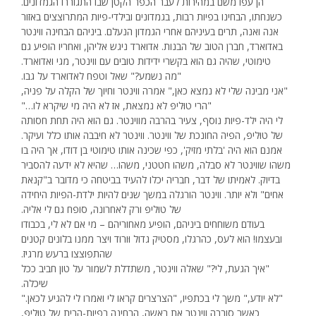
הן עפו משם במהירות לעבר הכפר הקטן שבו התגוררו הגמדונים.
כשנחתו, הבחינו בפיות רבות, בגמדונים ובילדי-פיות המתרוצצים באזור
אנה ואנה, תרים בעיניהם אחרי הגמדון הנעלם. ביניהם הבחינה ווינטר
באדוארד, חברן הטוב של הבנות. אדוארד ניגש אליהן, ואחריו הופיע גם
טימוטי, שהיה גם הוא בקשרי ידידות טובים עם ווינטר, מגי ואדוארד.
"מה נשמע?" שאל וטפח לאדוארד על גבו.
"אני מבינה שלי לא נמצא כאן," אמרה ווינטר וחיוך של הקלה על פניה,
"הרי טוּליפּ לא נמצאת, אז לא היה מי שיקרא לו…"
לי היה ילד-פיות נוסף, צעיר בהרבה מווינטר. גם הוא היה תחת חסותה
של טוּליפּ, הפיה החונכת של ווינטר. ווינטר לא חיבבה אותו כלל ועיקר.
אמנם הוא היה 'בלתי מזיק', כפי שכינה אותו טימוטי בן דודו, אך היה בו
משהו שווינטר לא סבלה, משהו חטטני, משהו… שהיא לא ידעה להסביר
בדיוק. לאמיתו של דבר, חבריה יכלו להעיד בביטחה כי מדובר ב"קנאת
אחים" ולא יותר. ווינטר הורגלה במשך שנים להיות ילדת-הפיות היחידה
של טוּליפּ ורק לאחרונה, סופח גם לי אליה.
בעודם משוחחים ביניהם, הופיע מאחוריהם – מי אם לא לי, בכבודו
ובעצמו! הוא לעס, כהרגלו, מסטיק גדול וּורוד ויצר ממנו בלונים קטנים
שהתפוצצו ברעש מרגיז.
"איך הגעת, לי?" שאלה ווינטר, משתדלת לשמור על טון חביב ככל
שיכלה.
"לא יודע," משך לי בכתפיו, "הצרצרים קראו לי ואמרו לי להגיע לכאן."
כאשר סובבה ווינטר את ראשה, הבחינה בפיות-הבית של טוּליפּ,