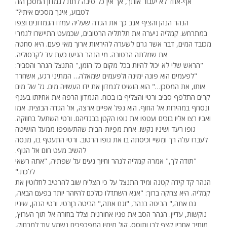
אף-אחד לא יעבור אותך, אך אין כל סיבה לתת לגמדון המסכן הזה
לטבוע, אינך מסכים איתי?"
הנהר הנהן והציף אגב כך את הגדה שעליה עמדו הגמדונים וצפו
במתרחש. קמליה ניערה את תלתליה הרטובים, שכמעט התיישרו לגמרי
מכובד המים, דבר אשר גרם לשערה להיראות ארוך מאי פעם. היא סחטה
את שמלתה הרטובה. מי הנהר הגיעו כעת עד לקרסוליה.
"הראש שלי לא יכול להיות בכל מקום כל הזמן," התנצל הנהר והסביר:
"לפעמים הוא פונה ימינה ולפעמים שמאלה… המתיני רגע, אשחרר
אותו, את המסכן…" הוא הושיט לגמדון את ידו העשויה מים. גל של מים
קרים התלפף סביב ורטי והצליף בו בכוח. הגמדון הרפה את אחיזתו בענף
ונסחף במהירות אל החוף. הוא נפל אפיים ארצה, אל הגדה הבוצית. אמו
ואביו רצו אליו בוכים ועטפו את גופו הקטן בבגדיהם. ורטי השתעל בחוזקה.
גופו רעד ושיניו נקשו. אחת מפֵיות-הבית שהתעופפו ממעל הושיטה
לעברו עלה רך ומִשיי וכיסתה בו את גופו הרטוב. ורטי התעטף בו, מנסה
להשיב מעט חום אל הגוף.
"תודה לך," אמרה קמליה לנהר וחיוך נעים על שפתיה, "אתה רשאי
ללכת."
הנהר קד קידה קטנה ומיד התנצל על כי הצליח שוב להרטיב לחלוטין את
קמליה. היא צחקה ברוך: "אנא השתדלו כולכם להיזהר יותר בפעם הבאה,
גם אתה," הביטה בנהר, "וגם אתה," הביטה בוֶרטי. ורטי הנהן, שיניו
נוקשות, עדיין. הנהר הסב את פניו אחורנית וצלל בחזרה אל תוך הערוץ,
מותיר אחריו קצף לבן ותוסס. קול מימיו המפכפכים נשמע עוד למרחוק,