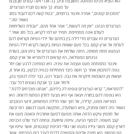
הוא הוציא מכיסו ממחטה משובצת וניגב בה אגלי זיעה קטנים שבצבצו
על מצחו. כך עשו גם חבריו הצרצרים.
"מסכנים קטנים," אמרה ווינטר ברחמים, "בטח קשה לכם לעבוד במזג
האוויר הזה."
הצרצרים הנהנו. "אין מה לעשות," אמר אחד מהם, "עבודת השליחויות
לעולם אינה מסתיימת. תמיד יש למי לקרוא, בכל מזג אוויר."
הצרצרים היו עוברים מדי לילה בין בתיהם של ילדי-הפיות וקוראים להם
לעלות אל ארץ-קסם. בכל פעם שאחת הפיות ביקשה לקרוא לילד-הפיות
הנמצא תחת חסותה, היתה שולחת את הצרצרים אל ביתו והם, בעזרת
נגינתם המופלאה, היו קוראים לו להמריא אל ארץ-קסם.
ווינטר התמתחה מעט ועצמה את עיניה. היא המתינה לרגע שבו יחל
גופה להתכווץ ואחר כך חשה כיצד מתחילות כנפיה לבקוע, בזו אחר זו,
יוצאות מן השכמות ודוקרות את גבה. כעבור רגע, כבר יכלה לנופף בהן,
ולפזר אגב כך אבקת נוצצים לכל עבר.
"להתראות," קראו הצרצרים ונופפו לה בידיהם, "אנחנו מוכרחים ללכת."
היא נופפה להם בחזרה ויצאה אף היא מבעד לחלון הפתוח לרווחה. היא
המריאה ממנו, קלילה, אל תוך שמי הלילה הפתוחים, זרועי הכוכבים.
האוויר היה דחוס ומחניק, והיא השתעלה, מתקשה מעט לנשום. רוח יבשה
של חמסין עיקש הדפה אותה מפעם לפעם אחורנית והאטה מעט את
קצב מעופה. לבסוף הגיעה, עייפה ומיוזעת, ונחתה לצד שלט הכניסה
לארץ-קסם. משני צידיו נמנמו שני גוזלי דוכיפת קטנטנים, אשר עייפו אף
הם מהחום. היא חייכה אליהם והמשיכה ללכת לעבר בית-הפרחים, אשר