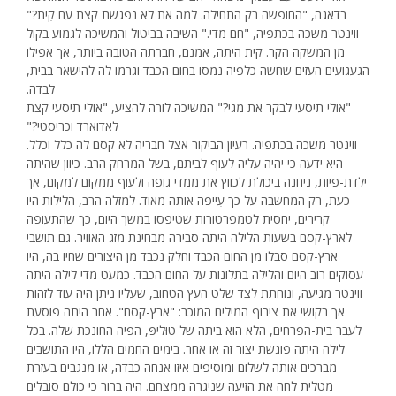
בדאגה, "החופשה רק התחילה. למה את לא נפגשת קצת עם קִית?"
ווינטר משכה בכתפיה, "חם מדי." השיבה בביטול והמשיכה לגמוע בקול
מן המשקה הקר. קית היתה, אמנם, חברתה הטובה ביותר, אך אפילו
הגעגועים העזים שחשה כלפיה נמסו בחום הכבד וגרמו לה להישאר בבית,
לבדה.
"אולי תיסעי לבקר את מגי?" המשיכה לורה להציע, "אולי תיסעי קצת
לאדוארד וכריסטי?"
ווינטר משכה בכתפיה. רעיון הביקור אצל חבריה לא קסם לה כלל וכלל.
היא ידעה כי יהיה עליה לעוף לביתם, בשל המרחק הרב. כיוון שהיתה
ילדת-פיות, ניחנה ביכולת לכווץ את ממדי גופה ולעוף ממקום למקום, אך
כעת, רק המחשבה על כך עִייפה אותה מאוד. למזלה הרב, הלילות היו
קרירים, יחסית לטמפרטורות שטיפסו במשך היום, כך שהתעופה
לארץ-קסם בשעות הלילה היתה סבירה מבחינת מזג האוויר. גם תושבי
ארץ-קסם סבלו מן החום הכבד וחלק נכבד מן היצורים שחיו בה, היו
עסוקים רוב היום והלילה בתלונות על החום הכבד. כמעט מדי לילה היתה
ווינטר מגיעה, ונוחתת לצד שלט העץ הטחוב, שעליו ניתן היה עוד לזהות
אך בקושי את צירוף המילים המוכר: "ארץ-קסם". אחר היתה פוסעת
לעבר בית-הפרחים, הלא הוא ביתה של טוּליפּ, הפיה החונכת שלה. בכל
לילה היתה פוגשת יצור זה או אחר. בימים החמים הללו, היו התושבים
מברכים אותה לשלום ומוסיפים איזו אנחה כבדה, או מנגבים בעזרת
מטלית לחה את הזיעה שניגרה ממצחם. היה ברור כי כולם סובלים