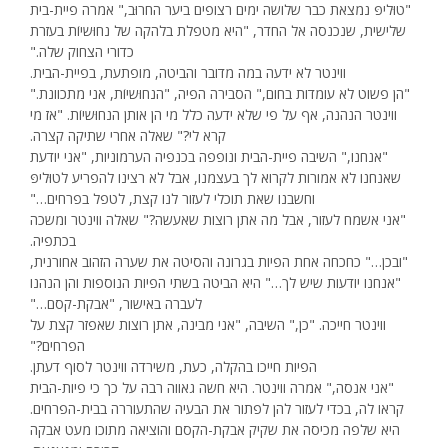
"טוּליפּ נמצאת כבר שלושה ימים רצופים ביער החרוּב," אמרה פיית-בית
שלישית, שנכנסה אל החדר, "היא מטפלת בלהקה של נחוּשיוֹת בעזרת
כדורי הצחוק שלה."
ווינטר לא ידעה במה מדובר והביטה, מופתעת, בפיית-הבית.
"הן פשוט לא עומדות בחום," הסבירה הפיה, "הנחוּשיוֹת, אני מתכוונת."
ווינטר הנהנה, אף על פי שלא ידעה כלל מי הן אותן הנחוּשיוֹת. "אז מי
קרא לי?" שאלה אחרי שתיקה קצרה.
"אנחנו," השיבה פיית-הבית ונופפה בכנפיה הערמוניות, "אני יודעת
שאנחנו לא אמורות לקרוא לך בעצמנו, אבל לא רצינו להפריע לטוּליפּ
וחשבנו שאת תוכלי לעזור לנו קצת, לטפל בפרחים…"
"אני אשמח לעזור, אבל מה אתן רוצות שאעשה?" שאלה ווינטר ומשכה
בכתפיה.
"ובכן…" כחכחה אחת הפיות בגרונה והסיטה את שערה הזהוב אחורנית,
"אנחנו יודעות שיש לך…" היא הביטה בשתי הפיות הנוספות והן הנהנו
לעברה באישור, "אבקת-קסם…"
ווינטר חייכה. "כן," השיבה, "אני מבינה, אתן רוצות שאפזר קצת על
הפרחים?"
הפיות חייכו בהקלה, כעת, משירדה ווינטר לסוף דעתן.
"אני אנסה," אמרה ווינטר. היא חשה גאווה רבה על כך כי פיות-הבית
קראו לה, בכדי לעזור להן לפתור את הבעיה שהתעוררה בבית-הפרחים.
היא שלפה מכיסה את שקיק אבקת-הקסם והוציאה מתוכו מעט אבקה