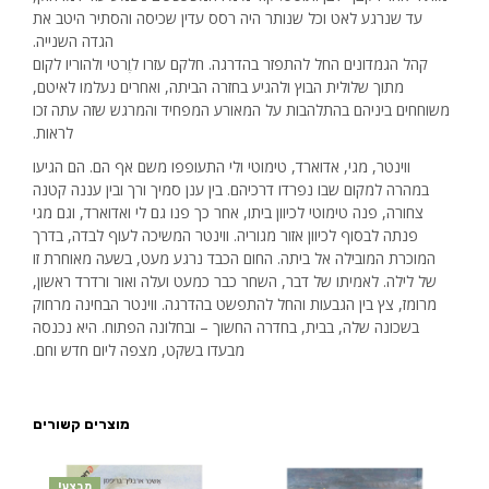
עד שנרגע לאט וכל שנותר היה רסס עדין שכיסה והסתיר היטב את
הגדה השנייה.
קהל הגמדונים החל להתפזר בהדרגה. חלקם עזרו לוֶרטי ולהוריו לקום
מתוך שלולית הבוץ ולהגיע בחזרה הביתה, ואחרים נעלמו לאיטם,
משוחחים ביניהם בהתלהבות על המאורע המפחיד והמרגש שזה עתה זכו
לראות.
ווינטר, מגי, אדוארד, טימוטי ולי התעופפו משם אף הם. הם הגיעו
במהרה למקום שבו נפרדו דרכיהם. בין ענן סמיך ורך ובין עננה קטנה
צחורה, פנה טימוטי לכיוון ביתו, אחר כך פנו גם לי ואדוארד, וגם מגי
פנתה לבסוף לכיוון אזור מגוריה. ווינטר המשיכה לעוף לבדה, בדרך
המוכרת המובילה אל ביתה. החום הכבד נרגע מעט, בשעה מאוחרת זו
של לילה. לאמיתו של דבר, השחר כבר כמעט ועלה ואור ורדרד ראשון,
מרומז, צץ בין הגבעות והחל להתפשט בהדרגה. ווינטר הבחינה מרחוק
בשכונה שלה, בבית, בחדרה החשוך – ובחלונה הפתוח. היא נכנסה
מבעדו בשקט, מצפה ליום חדש וחם.
מוצרים קשורים
מבצע!