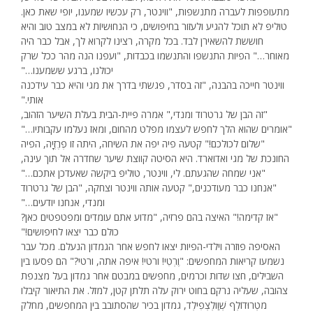
מתעופפות לעברה מתנשפות, "ווינטר, רק עכשיו שמענו, יופי שאת כאן.
טוּליפּ לא תוכל להגיע ולעזור בחיפושים, כי הנחוּשיוֹת לא במצב טוב והיא
חוששת להשאירן לבד. בכל מקרה, רצינו לקרוא לך, אבל כבר היה
מאוחר…" הפיות התנשפו והתנשמו בכבדות, "ועפנו הנה מהר ככל שרק
יכולנו, ברגע ששמענו…"
ווינטר חייכה בהבנה, "זה בסדר, פגשתי בדרך את מגי והיא כבר עידכנה
אותי."
"זה הבן של גרטרוד ומנדי," אמרה פיית-הבית בעלת השיער הזהוב,
"אומרים שהוא הלך לחפש לעצמו מפלט מהחום, ומאז נעלמו עקבותיו…"
"שלום לכולכם!" קטעה פיה יפה את השיחה, היתה זו פְרֶזְיָה, הפיה
החונכת של מגי ואדוארד. היא הסיטה קווצת שיער שחדרה אל תוך עינה,
"אני שמחה שהגעתם. לי, ווינטר, טוּליפּ ביקשה שאעדכן אתכם…"
"אנחנו כבר מעודכנים," קטעה אותה ווינטר וצחקה, "הבן של גרטרוד
ומנדי, אנחנו יודעים…"
"אז קדימה!" האיצה בהם פרזיה, "מדוע אתם עומדים ומפטפטים כאן?
כולם כבר יצאו לחיפושים!"
האסיפה פוזרה וילדי-הפיות יצאו לחפש אחר הגמדון הנעלם. מכל עבר
נשמעו קריאות המחפשים: "וֶרְטִי! ורטי! איפה אתה, ורטי?" הם פסעו בין
השבילים, חצו שדות וכרמים, מחפשים במבטם אחר גמדון בעל מצנפת
צהובה, שעליה נרקם בחוט ירוק עלה תלתן קטן, למזל. את התיאור קיבלו
מטְרוּדוֹלְף שְׁוַולְצְפִילְד, גמדון בכיר שהסתובב בין המחפשים, מחלק