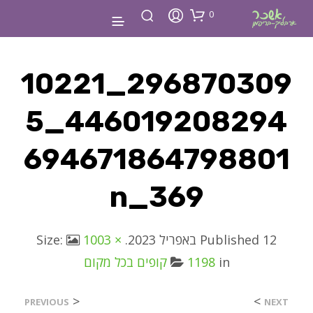
0
296870309_10221
446019208294_5
694671864798801
369_n
12 באפריל 2023
Published
. Size:
1003 ×
in
1198
קופים בכל מקום
<
>
PREVIOUS
NEXT