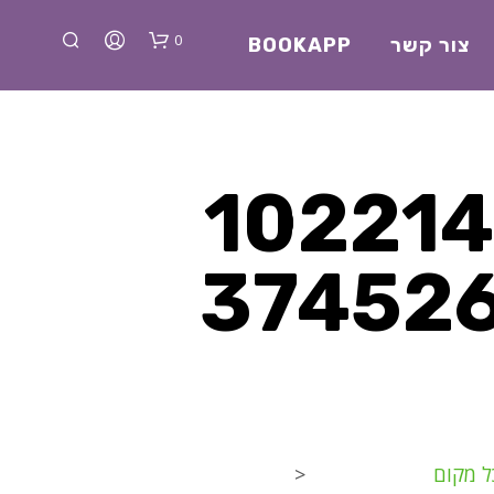
0
צור קשר
BOOKAPP
296889168_
528777_3
א
י
ן
מ
ו
צ
ר
י
ל מקום
<
ם
ב