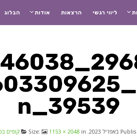
ת
ליווי רגשי
הרצאות
אודות
הבלוג
10221446038
7452603309625
39539_n
Publi
. Size:
in
1153 × 2048
קופים בכ