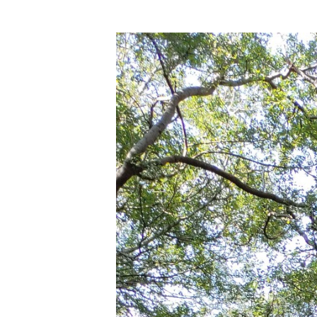
ס
ל
ה
ק
נ
י
ו
ת
.