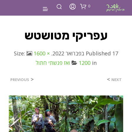
0
עפריקי מטושטש
17 בפברואר 2022
Published
. Size:
1600 ×
in
1200
ואז פגשתי חתול
<
>
PREVIOUS
NEXT