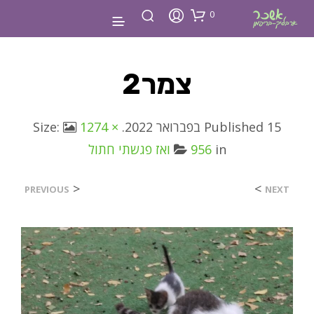
0
צמר2
15 בפברואר 2022
Published
. Size:
1274 ×
in
956
ואז פגשתי חתול
<
>
PREVIOUS
NEXT